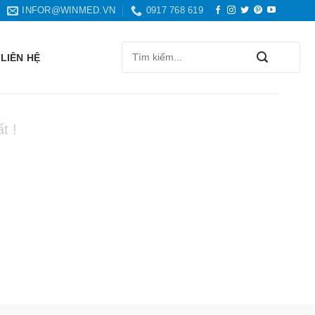
INFOR@WINMED.VN
0917 768 619
Search
LIÊN HỆ
for:
t !