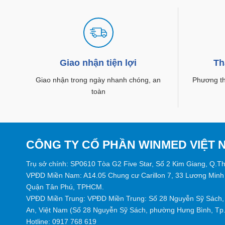
Giao nhận tiện lợi
Th
Giao nhận trong ngày nhanh chóng, an
Phương thứ
toàn
CÔNG TY CỔ PHẦN WINMED VIỆT 
Trụ sở chính: SP0610 Tòa G2 Five Star, Số 2 Kim Giang, Q.T
VPĐD Miền Nam: A14.05 Chung cư Carillon 7, 33 Lương Minh
Quận Tân Phú, TPHCM.
VPĐD Miền Trung: VPĐD Miền Trung: Số 28 Nguyễn Sỹ Sách, 
An, Việt Nam (Số 28 Nguyễn Sỹ Sách, phường Hưng Bình, Tp. 
Hotline:
0917 768 619