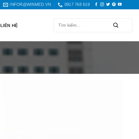
INFOR@WINMED.VN
0917 768 619
Search
LIÊN HỆ
for: