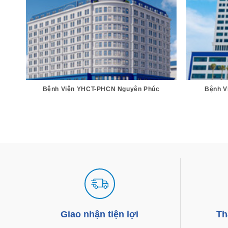
ÀN
Bệnh Viện YHCT-PHCN Nguyên Phúc
Bệnh V
R
NV-
Giao nhận tiện lợi
Th