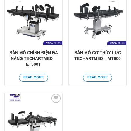
Yêu
Yêu
thích
thích
BÀN MỔ CHỈNH ĐIỆN ĐA
BÀN MỔ CƠ THỦY LỰC
NĂNG TECHARTMED –
TECHARTMED – MT600
ET500T
READ MORE
READ MORE
Yêu
thích