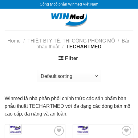
Skip
Công ty cổ phần Winmed Việt Nam
to
content
Home
/
THIẾT BỊ Y TẾ, THI CÔNG PHÒNG MỔ
/
Bàn
phẫu thuật
/
TECHARTMED
Filter
Winmed là nhà phân phối chính thức các sản phẩm bàn
phẫu thuật TECHARTMED với đa dạng các dòng bàn mổ
cao cấp, đa năng và an toàn.