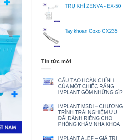
TRỤ KHÍ ZENVA - EX-50
Tay khoan Coxo CX235
Tin tức mới
CẤU TẠO HOÀN CHỈNH
CỦA MỘT CHIẾC RĂNG
IMPLANT GỒM NHỮNG GÌ?
IMPLANT MSDI – CHƯƠNG
TRÌNH TRẢI NGHIỆM ƯU
ĐÃI DÀNH RIÊNG CHO
PHÒNG KHÁM NHA KHOA
IMPLANT ALEF – GIÁ TRỊ