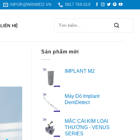
INFOR@WINMED.VN
0917 768 619
Search
LIÊN HỆ
for:
Sản phẩm mới
IMPLANT M2
Máy Dò Implant
DemDetect
MẮC CÀI KIM LOẠI
THƯỜNG - VENUS
SERIES