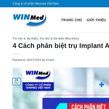
Skip
Công ty cổ phần Winmed Việt Nam
to
content
TRANG CHỦ
GIỚI THIỆU
Tin tức & Sự Kiện
,
Tin tức & Sự kiện Nha Khoa
4 Cách phân biệt trụ Implant 
Posted on
26/07/2023
by
Khánh
26
Th7