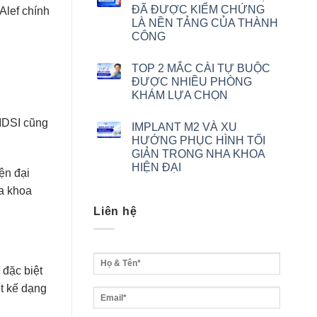
ĐÃ ĐƯỢC KIỂM CHỨNG
Alef chính
LÀ NỀN TẢNG CỦA THÀNH
CÔNG
TOP 2 MẮC CÀI TỰ BUỘC
ĐƯỢC NHIỀU PHÒNG
KHÁM LỰA CHỌN
 MDSI cũng
IMPLANT M2 VÀ XU
HƯỚNG PHỤC HÌNH TỐI
GIẢN TRONG NHA KHOA
HIỆN ĐẠI
ện đại
ha khoa
Liên hệ
 đặc biệt
ết kế dạng