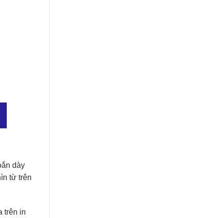
xoắn dày
ìn từ trên
 trên in