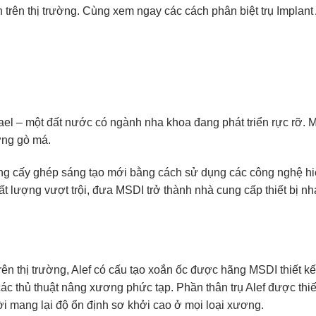
rên thị trường. Cùng xem ngay các cách phân biệt trụ Implant 
el – một đất nước có ngành nha khoa đang phát triển rực rỡ.
ơng gò má.
ng cấy ghép sáng tạo mới bằng cách sử dụng các công nghệ hi
t lượng vượt trội, đưa MSDI trở thành nhà cung cấp thiết bị n
rên thị trường, Alef có cấu tạo xoắn ốc được hãng MSDI thiết kế
ác thủ thuật nâng xương phức tạp. Phần thân trụ Alef được thi
i mang lại độ ổn định sơ khởi cao ở mọi loại xương.