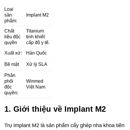
Loại
sản
Implant M2
phẩm:
Chất
Titanium
liệu độc
tinh khiết
quyền
cấp độ y tế.
Xuất xứ:
Hàn Quốc
Bề mặt
Xử lý SLA
Phân
phối
Winmed
độc
Việt Nam
quyền:
1. Giới thiệu về Implant M2
Trụ Implant M2 là sản phẩm cấy ghép nha khoa tiên