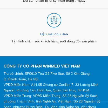
Đổi sản phẩm bị lỗi kỹ thuật trong 7 ngày
Hậu mãi chu đáo
Tận tình chăm sóc khách hàng suốt dòng đời sản phẩm
CÔNG TY CỔ PHẦN WINMED VIỆT NAM
Trụ sở chính: SP0610 Tòa G2 Five Star, Số 2 Kim Giang,
Q.Thanh Xuân, Hà Nội.
VPĐD Miền Nam: A14.05 Chung cư Carillon 7, 33 Lương Minh
Nguyệt, Phường Tân Thới Hòa, Quận Tân Phú, TPHCM.
VPĐD Miền Trung: VPĐD Miền Trung: Số 28 Nguyễn Sỹ Sách,
phường Thành Vinh, tỉnh Nghệ An, Việt Nam (Số 28 Nguyễn Sỹ
Sách, phường Hưng Bình, Tp. Vinh, tỉnh Nghệ An, Việt Nam)