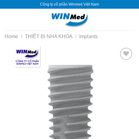
Skip
Công ty cổ phần Winmed Việt Nam
to
content
Home
/
THIẾT BỊ NHA KHOA
/
Implants
Yêu
thích