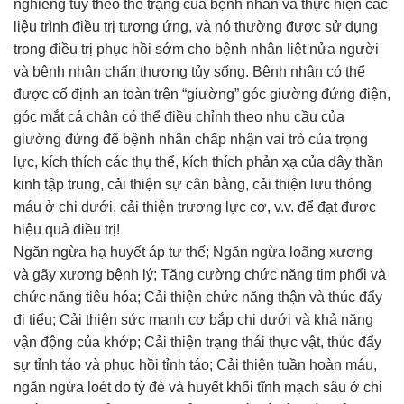
nghiêng tùy theo thể trạng của bệnh nhân và thực hiện các
liệu trình điều trị tương ứng, và nó thường được sử dụng
trong điều trị phục hồi sớm cho bệnh nhân liệt nửa người
và bệnh nhân chấn thương tủy sống. Bệnh nhân có thể
được cố định an toàn trên “giường” góc giường đứng điện,
góc mắt cá chân có thể điều chỉnh theo nhu cầu của
giường đứng để bệnh nhân chấp nhận vai trò của trọng
lực, kích thích các thụ thể, kích thích phản xạ của dây thần
kinh tập trung, cải thiện sự cân bằng, cải thiện lưu thông
máu ở chi dưới, cải thiện trương lực cơ, v.v. để đạt được
hiệu quả điều trị!
Ngăn ngừa hạ huyết áp tư thế; Ngăn ngừa loãng xương
và gãy xương bệnh lý; Tăng cường chức năng tim phổi và
chức năng tiêu hóa; Cải thiện chức năng thận và thúc đẩy
đi tiểu; Cải thiện sức mạnh cơ bắp chi dưới và khả năng
vận động của khớp; Cải thiện trạng thái thực vật, thúc đẩy
sự tỉnh táo và phục hồi tỉnh táo; Cải thiện tuần hoàn máu,
ngăn ngừa loét do tỳ đè và huyết khối tĩnh mạch sâu ở chi