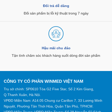
Đổi trả dễ dàng
Đổi sản phẩm bị lỗi kỹ thuật trong 7 ngày
Hậu mãi chu đáo
Tận tình chăm sóc khách hàng suốt dòng đời sản phẩm
CÔNG TY CỔ PHẦN WINMED VIỆT NAM
Trụ sở chính: SP0610 Tòa G2 Five Star, Số 2 Kim Giang,
Q.Thanh Xuân, Hà Nội.
VPĐD Miền Nam: A14.05 Chung cư Carillon 7, 33 Lương Minh
Nguyệt, Phường Tân Thới Hòa, Quận Tân Phú, TPHCM.
VPĐD Miền Trung: VPĐD Miền Trung: Số 28 Nguyễn Sỹ Sách,