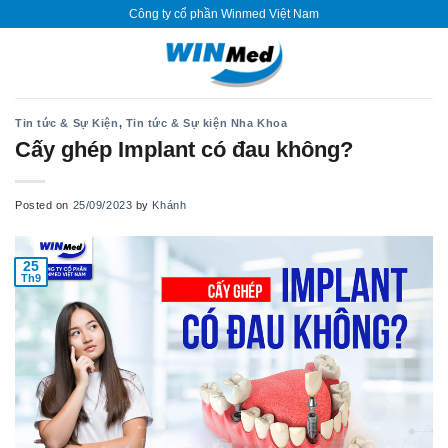
Skip
Công ty cổ phần Winmed Việt Nam
to
content
Tin tức & Sự Kiện
,
Tin tức & Sự kiện Nha Khoa
Cấy ghép Implant có đau không?
Posted on
25/09/2023
by
Khánh
25
Th9