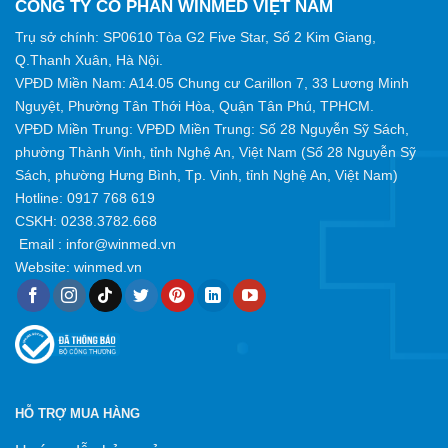
CÔNG TY CỔ PHẦN WINMED VIỆT NAM
Trụ sở chính: SP0610 Tòa G2 Five Star, Số 2 Kim Giang,
Q.Thanh Xuân, Hà Nội.
VPĐD Miền Nam: A14.05 Chung cư Carillon 7, 33 Lương Minh
Nguyệt, Phường Tân Thới Hòa, Quận Tân Phú, TPHCM.
VPĐD Miền Trung: VPĐD Miền Trung: Số 28 Nguyễn Sỹ Sách,
phường Thành Vinh, tỉnh Nghệ An, Việt Nam (Số 28 Nguyễn Sỹ
Sách, phường Hưng Bình, Tp. Vinh, tỉnh Nghệ An, Việt Nam)
Hotline:
0917 768 619
CSKH: 0238.3782.668
Email :
infor@winmed.vn
Website:
winmed.vn
HỖ TRỢ MUA HÀNG