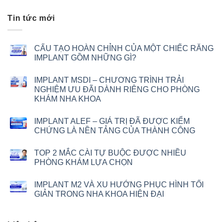
Tin tức mới
CẤU TẠO HOÀN CHỈNH CỦA MỘT CHIẾC RĂNG
IMPLANT GỒM NHỮNG GÌ?
IMPLANT MSDI – CHƯƠNG TRÌNH TRẢI
NGHIỆM ƯU ĐÃI DÀNH RIÊNG CHO PHÒNG
KHÁM NHA KHOA
IMPLANT ALEF – GIÁ TRỊ ĐÃ ĐƯỢC KIỂM
CHỨNG LÀ NỀN TẢNG CỦA THÀNH CÔNG
TOP 2 MẮC CÀI TỰ BUỘC ĐƯỢC NHIỀU
PHÒNG KHÁM LỰA CHỌN
IMPLANT M2 VÀ XU HƯỚNG PHỤC HÌNH TỐI
GIẢN TRONG NHA KHOA HIỆN ĐẠI