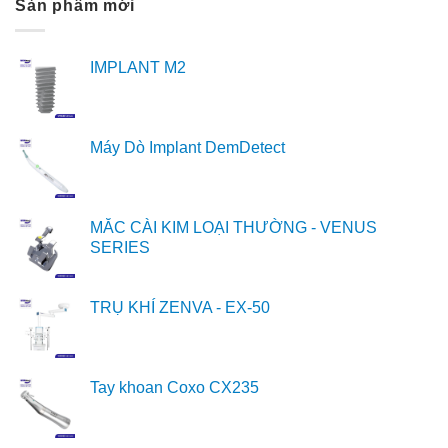
Sản phẩm mới
IMPLANT M2
Máy Dò Implant DemDetect
MẮC CÀI KIM LOẠI THƯỜNG - VENUS
SERIES
TRỤ KHÍ ZENVA - EX-50
Tay khoan Coxo CX235