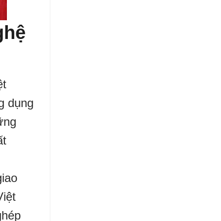
ghệ
ệt
ng dụng
vững
ất
giao
iệt
ghép