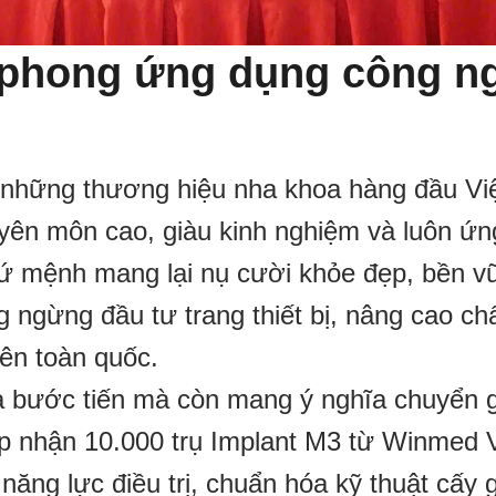
n phong ứng dụng công n
 những thương hiệu nha khoa hàng đầu Vi
uyên môn cao, giàu kinh nghiệm và luôn ứ
i sứ mệnh mang lại nụ cười khỏe đẹp, bền 
ngừng đầu tư trang thiết bị, nâng cao ch
ên toàn quốc.
là bước tiến mà còn mang ý nghĩa chuyển 
iếp nhận 10.000 trụ Implant M3 từ Winmed V
ăng lực điều trị, chuẩn hóa kỹ thuật cấy 