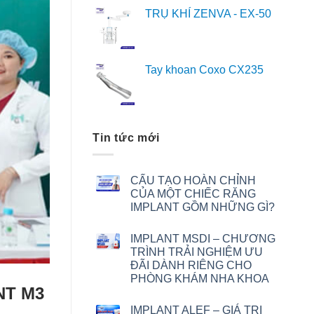
TRỤ KHÍ ZENVA - EX-50
Tay khoan Coxo CX235
Tin tức mới
CẤU TẠO HOÀN CHỈNH
CỦA MỘT CHIẾC RĂNG
IMPLANT GỒM NHỮNG GÌ?
IMPLANT MSDI – CHƯƠNG
TRÌNH TRẢI NGHIỆM ƯU
ĐÃI DÀNH RIÊNG CHO
PHÒNG KHÁM NHA KHOA
NT M3
IMPLANT ALEF – GIÁ TRỊ