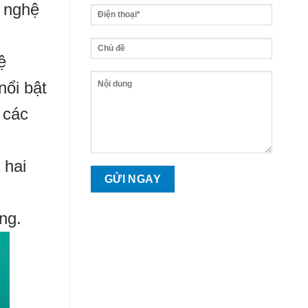
g nghệ
ệ
nổi bật
 các
 hai
ng.