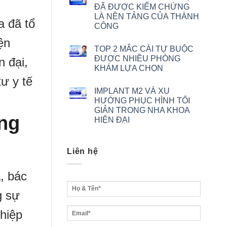
ĐÃ ĐƯỢC KIỂM CHỨNG
LÀ NỀN TẢNG CỦA THÀNH
 đã tổ
CÔNG
ện
TOP 2 MẮC CÀI TỰ BUỘC
ĐƯỢC NHIỀU PHÒNG
n đại,
KHÁM LỰA CHỌN
tư y tế
IMPLANT M2 VÀ XU
HƯỚNG PHỤC HÌNH TỐI
GIẢN TRONG NHA KHOA
ng
HIỆN ĐẠI
Liên hệ
, bác
g sự
hiệp