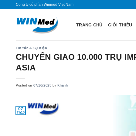
Skip
Công ty cổ phần Winmed Việt Nam
to
content
TRANG CHỦ
GIỚI THIỆU
Tin tức & Sự Kiện
CHUYỂN GIAO 10.000 TRỤ I
ASIA
Posted on
07/10/2025
by
Khánh
07
Th10