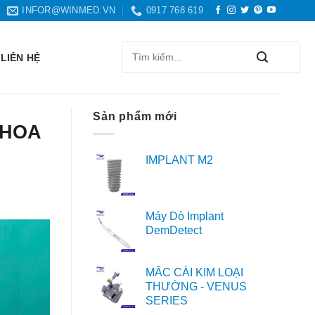
INFOR@WINMED.VN
0917 768 619
Search
LIÊN HỆ
for:
Sản phẩm mới
KHOA
IMPLANT M2
Máy Dò Implant
DemDetect
MẮC CÀI KIM LOẠI
THƯỜNG - VENUS
SERIES