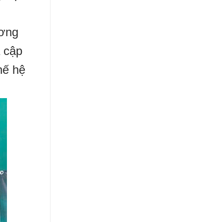
ương
a cập
hế hệ