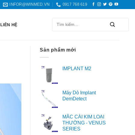
INFOR@WINMED.VN
0917 768 619
Search
LIÊN HỆ
for:
Sản phẩm mới
IMPLANT M2
Máy Dò Implant
DemDetect
MẮC CÀI KIM LOẠI
THƯỜNG - VENUS
SERIES