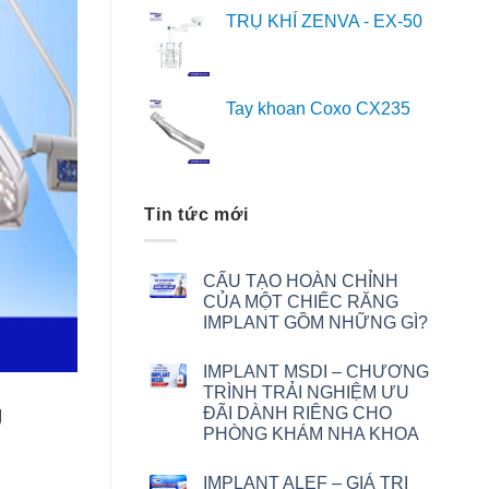
TRỤ KHÍ ZENVA - EX-50
Tay khoan Coxo CX235
Tin tức mới
CẤU TẠO HOÀN CHỈNH
CỦA MỘT CHIẾC RĂNG
IMPLANT GỒM NHỮNG GÌ?
IMPLANT MSDI – CHƯƠNG
TRÌNH TRẢI NGHIỆM ƯU
U
ĐÃI DÀNH RIÊNG CHO
PHÒNG KHÁM NHA KHOA
IMPLANT ALEF – GIÁ TRỊ