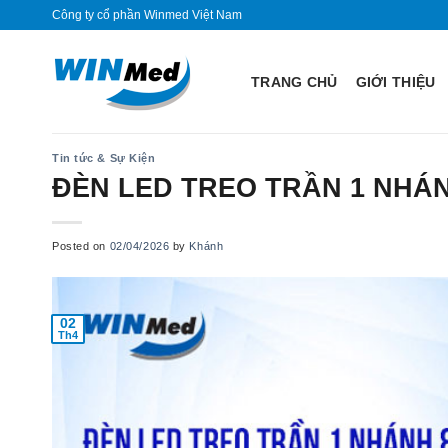
Skip
Công ty cổ phần Winmed Việt Nam
to
content
TRANG CHỦ
GIỚI THIỆU
Tin tức & Sự Kiện
ĐÈN LED TREO TRẦN 1 NHÁN
Posted on
02/04/2026
by
Khánh
02
Th4