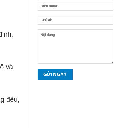
định,
mô và
ng đều,