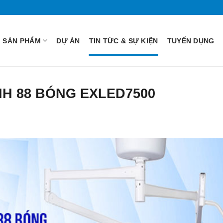
SẢN PHẨM
DỰ ÁN
TIN TỨC & SỰ KIỆN
TUYỂN DỤNG
H 88 BÓNG EXLED7500