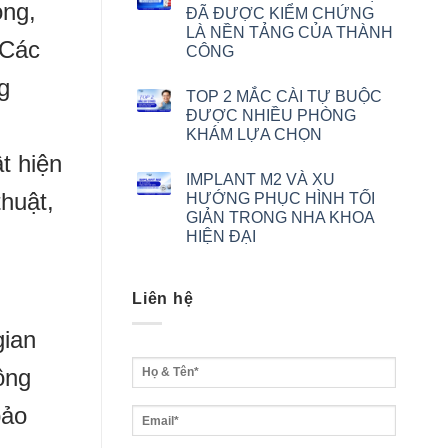
ọng,
ĐÃ ĐƯỢC KIỂM CHỨNG
LÀ NỀN TẢNG CỦA THÀNH
 Các
CÔNG
g
TOP 2 MẮC CÀI TỰ BUỘC
ĐƯỢC NHIỀU PHÒNG
KHÁM LỰA CHỌN
t hiện
IMPLANT M2 VÀ XU
huật,
HƯỚNG PHỤC HÌNH TỐI
GIẢN TRONG NHA KHOA
HIỆN ĐẠI
Liên hệ
gian
ông
bảo