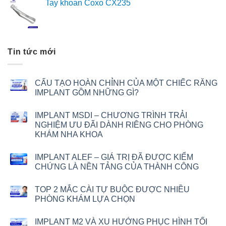
Tay khoan Coxo CX235
Tin tức mới
CẤU TẠO HOÀN CHỈNH CỦA MỘT CHIẾC RĂNG
IMPLANT GỒM NHỮNG GÌ?
IMPLANT MSDI – CHƯƠNG TRÌNH TRẢI
NGHIỆM ƯU ĐÃI DÀNH RIÊNG CHO PHÒNG
KHÁM NHA KHOA
IMPLANT ALEF – GIÁ TRỊ ĐÃ ĐƯỢC KIỂM
CHỨNG LÀ NỀN TẢNG CỦA THÀNH CÔNG
TOP 2 MẮC CÀI TỰ BUỘC ĐƯỢC NHIỀU
PHÒNG KHÁM LỰA CHỌN
IMPLANT M2 VÀ XU HƯỚNG PHỤC HÌNH TỐI