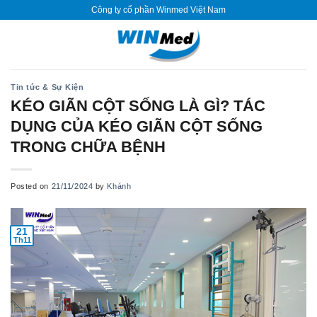
Skip
Công ty cổ phần Winmed Việt Nam
to
content
Tin tức & Sự Kiện
KÉO GIÃN CỘT SỐNG LÀ GÌ? TÁC
DỤNG CỦA KÉO GIÃN CỘT SỐNG
TRONG CHỮA BỆNH
Posted on
21/11/2024
by
Khánh
21
Th11