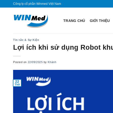
Skip
Công ty cổ phần Winmed Việt Nam
to
content
TRANG CHỦ
GIỚI THIỆU
Tin tức & Sự Kiện
Lợi ích khi sử dụng Robot kh
Posted on
22/09/2025
by
Khánh
22
Th9