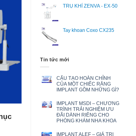
TRỤ KHÍ ZENVA - EX-50
Tay khoan Coxo CX235
Tin tức mới
CẤU TẠO HOÀN CHỈNH
CỦA MỘT CHIẾC RĂNG
IMPLANT GỒM NHỮNG GÌ?
IMPLANT MSDI – CHƯƠNG
TRÌNH TRẢI NGHIỆM ƯU
phục
ĐÃI DÀNH RIÊNG CHO
PHÒNG KHÁM NHA KHOA
IMPLANT ALEF – GIÁ TRỊ