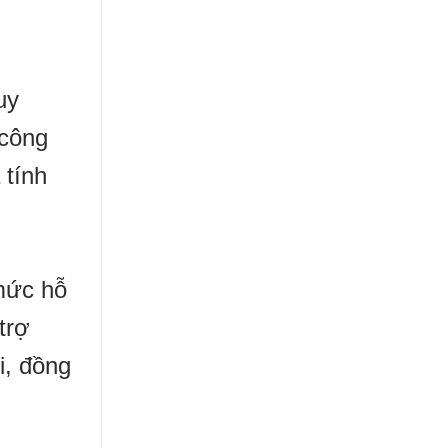
uy
 công
 tính
mức hỗ
trợ
i, đồng