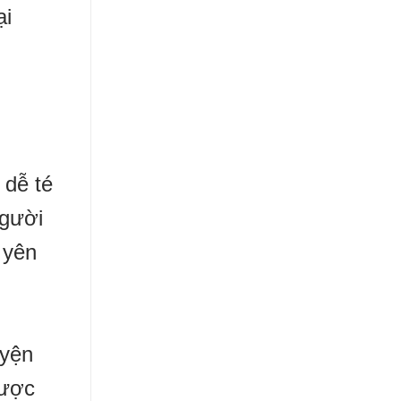
ại
 dễ té
người
 yên
uyện
được