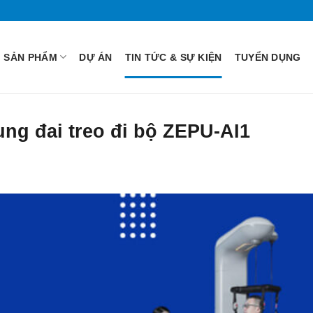
SẢN PHẨM
DỰ ÁN
TIN TỨC & SỰ KIỆN
TUYỂN DỤNG
ung đai treo đi bộ ZEPU-AI1