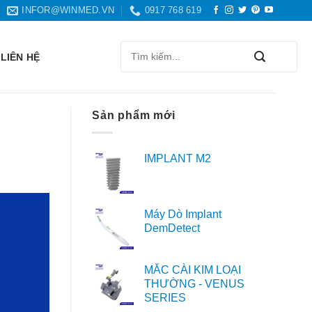
INFOR@WINMED.VN
0917 768 619
Search
LIÊN HỆ
for:
Sản phẩm mới
IMPLANT M2
Máy Dò Implant
DemDetect
MẮC CÀI KIM LOẠI
THƯỜNG - VENUS
SERIES