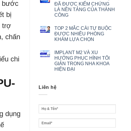
u bước
ĐÃ ĐƯỢC KIỂM CHỨNG
LÀ NỀN TẢNG CỦA THÀNH
t bị
CÔNG
 trợ
TOP 2 MẮC CÀI TỰ BUỘC
ĐƯỢC NHIỀU PHÒNG
n, chấn
KHÁM LỰA CHỌN
IMPLANT M2 VÀ XU
iểu chi
HƯỚNG PHỤC HÌNH TỐI
GIẢN TRONG NHA KHOA
HIỆN ĐẠI
PU-
Liên hệ
ng dụng
kế