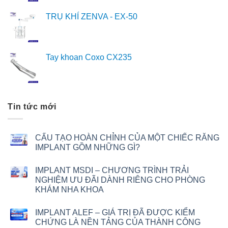
TRỤ KHÍ ZENVA - EX-50
Tay khoan Coxo CX235
Tin tức mới
CẤU TẠO HOÀN CHỈNH CỦA MỘT CHIẾC RĂNG
IMPLANT GỒM NHỮNG GÌ?
IMPLANT MSDI – CHƯƠNG TRÌNH TRẢI
NGHIỆM ƯU ĐÃI DÀNH RIÊNG CHO PHÒNG
KHÁM NHA KHOA
IMPLANT ALEF – GIÁ TRỊ ĐÃ ĐƯỢC KIỂM
CHỨNG LÀ NỀN TẢNG CỦA THÀNH CÔNG