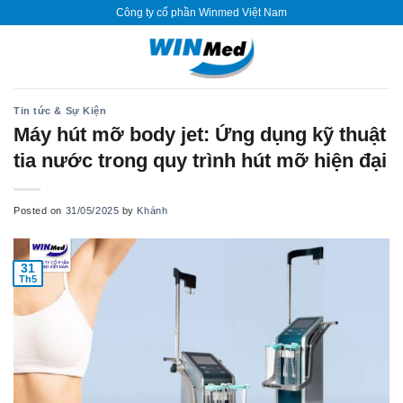
Skip
Công ty cổ phần Winmed Việt Nam
to
content
Tin tức & Sự Kiện
Máy hút mỡ body jet: Ứng dụng kỹ thuật
tia nước trong quy trình hút mỡ hiện đại
Posted on
31/05/2025
by
Khánh
31
Th5