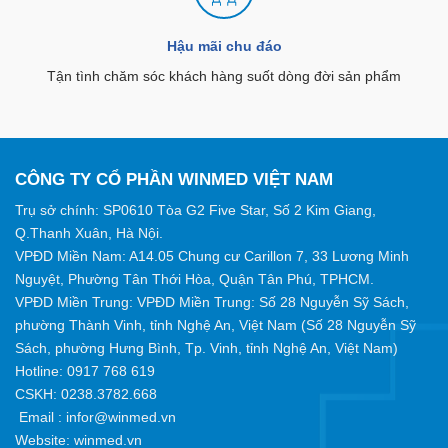
Hậu mãi chu đáo
Tận tình chăm sóc khách hàng suốt dòng đời sản phẩm
CÔNG TY CỔ PHẦN WINMED VIỆT NAM
Trụ sở chính: SP0610 Tòa G2 Five Star, Số 2 Kim Giang,
Q.Thanh Xuân, Hà Nội.
VPĐD Miền Nam: A14.05 Chung cư Carillon 7, 33 Lương Minh
Nguyệt, Phường Tân Thới Hòa, Quận Tân Phú, TPHCM.
VPĐD Miền Trung: VPĐD Miền Trung: Số 28 Nguyễn Sỹ Sách,
phường Thành Vinh, tỉnh Nghệ An, Việt Nam (Số 28 Nguyễn Sỹ
Sách, phường Hưng Bình, Tp. Vinh, tỉnh Nghệ An, Việt Nam)
Hotline:
0917 768 619
CSKH: 0238.3782.668
Email :
infor@winmed.vn
Website:
winmed.vn