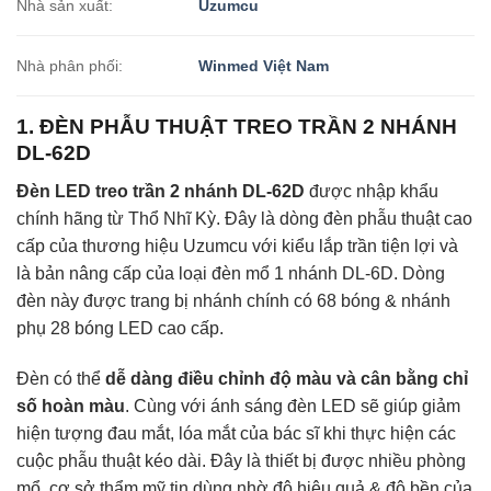
Nhà sản xuất:
Uzumcu
Nhà phân phối:
Winmed Việt Nam
1. ĐÈN PHẪU THUẬT TREO TRẦN 2 NHÁNH
DL-62D
Đèn LED treo trần 2 nhánh DL-62D
được nhập khẩu
chính hãng từ Thổ Nhĩ Kỳ. Đây là dòng đèn phẫu thuật cao
cấp của thương hiệu Uzumcu với kiểu lắp trần tiện lợi và
là bản nâng cấp của loại đèn mổ 1 nhánh DL-6D. Dòng
đèn này được trang bị nhánh chính có 68 bóng & nhánh
phụ 28 bóng LED cao cấp.
Đèn có thể
dễ dàng điều chỉnh độ màu và cân bằng chỉ
số hoàn màu
. Cùng với ánh sáng đèn LED sẽ giúp giảm
hiện tượng đau mắt, lóa mắt của bác sĩ khi thực hiện các
cuộc phẫu thuật kéo dài. Đây là thiết bị được nhiều phòng
mổ, cơ sở thẩm mỹ tin dùng nhờ độ hiệu quả & độ bền của