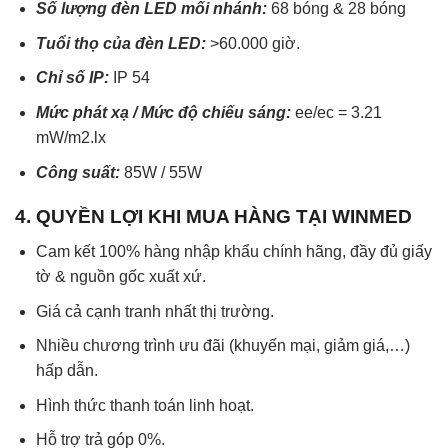
Số lượng đèn LED mối nhánh:
68 bóng & 28 bóng
Tuổi thọ của đèn LED:
>60.000 giờ.
Chỉ số IP:
IP 54
Mức phát xạ / Mức độ chiếu sáng:
ee/ec = 3.21
mW/m2.lx
Công suất:
85W / 55W
4. QUYỀN LỢI KHI MUA HÀNG TẠI WINMED
Cam kết 100% hàng nhập khẩu chính hãng, đầy đủ giấy
tờ & nguồn gốc xuất xứ.
Giá cả cạnh tranh nhất thị trường.
Nhiều chương trình ưu đãi (khuyến mại, giảm giá,…)
hấp dẫn.
Hình thức thanh toán linh hoạt.
Hỗ trợ trả góp 0%.