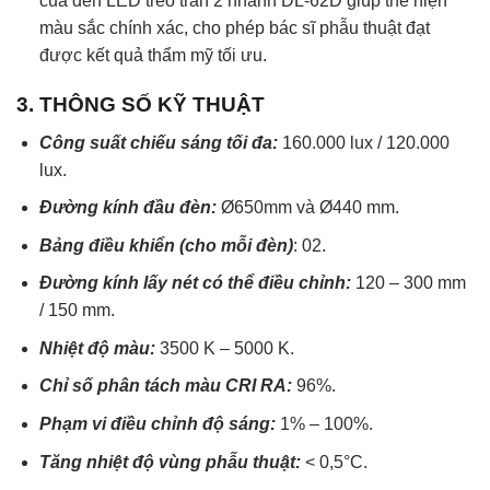
của đèn LED treo trần 2 nhánh DL-62D giúp thể hiện
màu sắc chính xác, cho phép bác sĩ phẫu thuật đạt
được kết quả thẩm mỹ tối ưu.
3. THÔNG SỐ KỸ THUẬT
Công suất chiếu sáng tối đa:
160.000 lux / 120.000
lux.
Đường kính đầu đèn:
Ø650mm và Ø440 mm.
Bảng điều khiển (cho mỗi đèn)
: 02.
Đường kính lấy nét có thể điều chỉnh:
120 – 300 mm
/ 150 mm.
Nhiệt độ màu:
3500 K – 5000 K.
Chỉ số phân tách màu CRI RA:
96%.
Phạm vi điều chỉnh độ sáng:
1% – 100%.
Tăng nhiệt độ vùng phẫu thuật:
< 0,5°C.