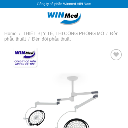
Skip
Công ty cổ phần Winmed Việt Nam
to
content
Home
/
THIẾT BỊ Y TẾ, THI CÔNG PHÒNG MỔ
/
Đèn
phẫu thuật
/
Đèn đôi phẫu thuật
Yêu
thích