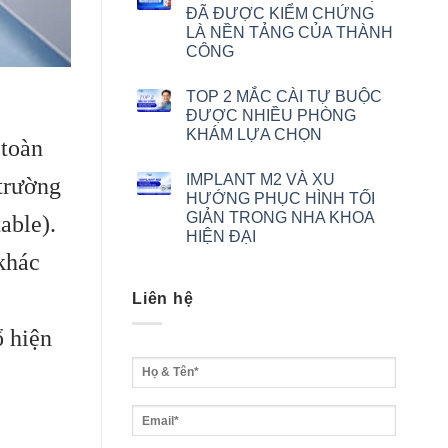
ĐÃ ĐƯỢC KIỂM CHỨNG
LÀ NỀN TẢNG CỦA THÀNH
CÔNG
TOP 2 MẮC CÀI TỰ BUỘC
ĐƯỢC NHIỀU PHÒNG
KHÁM LỰA CHỌN
 toàn
IMPLANT M2 VÀ XU
 trường
HƯỚNG PHỤC HÌNH TỐI
GIẢN TRONG NHA KHOA
able).
HIỆN ĐẠI
khác
Liên hệ
ổ hiện