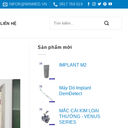
INFOR@WINMED.VN
0917 768 619
Search
LIÊN HỆ
for:
Sản phẩm mới
IMPLANT M2
Máy Dò Implant
DemDetect
MẮC CÀI KIM LOẠI
THƯỜNG - VENUS
SERIES