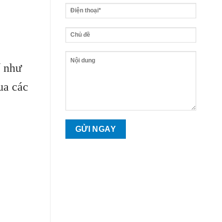
ế như
ua các