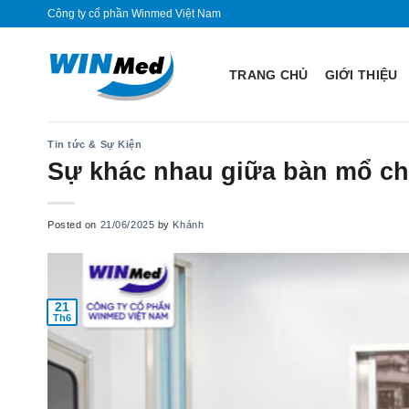
Skip
Công ty cổ phần Winmed Việt Nam
to
content
TRANG CHỦ
GIỚI THIỆU
Tin tức & Sự Kiện
Sự khác nhau giữa bàn mổ ch
Posted on
21/06/2025
by
Khánh
21
Th6