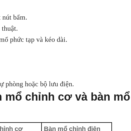
t nút bấm.
 thuật.
 mổ phức tạp và kéo dài.
dự phòng hoặc bộ lưu điện.
àn mổ chỉnh cơ và bàn mổ
hỉnh cơ
Bàn mổ chỉnh điện