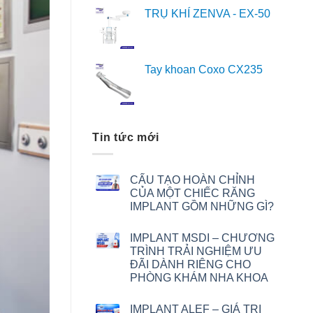
TRỤ KHÍ ZENVA - EX-50
Tay khoan Coxo CX235
Tin tức mới
CẤU TẠO HOÀN CHỈNH
CỦA MỘT CHIẾC RĂNG
IMPLANT GỒM NHỮNG GÌ?
IMPLANT MSDI – CHƯƠNG
TRÌNH TRẢI NGHIỆM ƯU
ĐÃI DÀNH RIÊNG CHO
PHÒNG KHÁM NHA KHOA
IMPLANT ALEF – GIÁ TRỊ