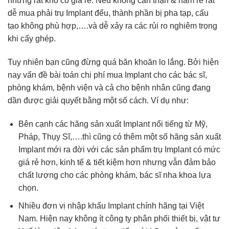
nhưng rất khó có giá rẻ. Nếu không cẩn thận & ham rẻ rất
dễ mua phải trụ Implant đểu, thành phần bị pha tạp, cấu
tạo không phù hợp,….và dễ xảy ra các rủi ro nghiêm trọng
khi cấy ghép.
Tuy nhiên bạn cũng đừng quá băn khoăn lo lắng. Bởi hiện
nay vấn đề bài toán chi phí mua Implant cho các bác sĩ,
phòng khám, bệnh viện và cả cho bệnh nhân cũng đang
dần được giải quyết bằng một số cách. Ví dụ như:
Bên cạnh các hãng sản xuất Implant nổi tiếng từ Mỹ,
Pháp, Thụy Sĩ,….thì cũng có thêm một số hãng sản xuất
Implant mới ra đời với các sản phẩm trụ Implant có mức
giá rẻ hơn, kinh tế & tiết kiệm hơn nhưng vẫn đảm bảo
chất lượng cho các phòng khám, bác sĩ nha khoa lựa
chọn.
Nhiều đơn vị nhập khẩu Implant chính hãng tại Việt
Nam. Hiện nay không ít công ty phân phối thiết bị, vật tư