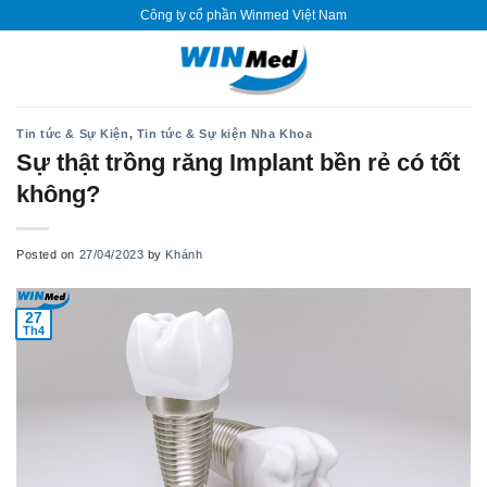
Skip
Công ty cổ phần Winmed Việt Nam
to
content
Tin tức & Sự Kiện
,
Tin tức & Sự kiện Nha Khoa
Sự thật trồng răng Implant bền rẻ có tốt
không?
Posted on
27/04/2023
by
Khánh
27
Th4