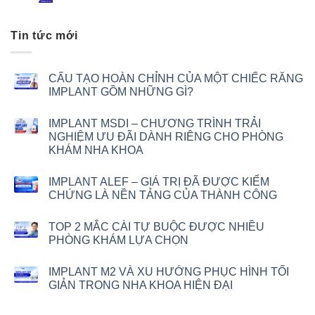
Tin tức mới
CẤU TẠO HOÀN CHỈNH CỦA MỘT CHIẾC RĂNG
IMPLANT GỒM NHỮNG GÌ?
IMPLANT MSDI – CHƯƠNG TRÌNH TRẢI
NGHIỆM ƯU ĐÃI DÀNH RIÊNG CHO PHÒNG
KHÁM NHA KHOA
IMPLANT ALEF – GIÁ TRỊ ĐÃ ĐƯỢC KIỂM
CHỨNG LÀ NỀN TẢNG CỦA THÀNH CÔNG
TOP 2 MẮC CÀI TỰ BUỘC ĐƯỢC NHIỀU
PHÒNG KHÁM LỰA CHỌN
IMPLANT M2 VÀ XU HƯỚNG PHỤC HÌNH TỐI
GIẢN TRONG NHA KHOA HIỆN ĐẠI