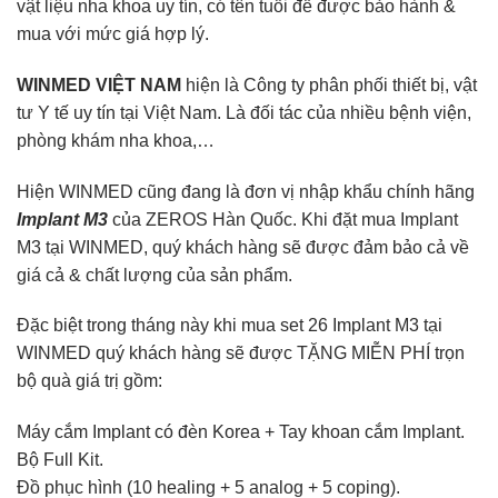
vật liệu nha khoa uy tín, có tên tuổi để được bảo hành &
mua với mức giá hợp lý.
WINMED VIỆT NAM
hiện là Công ty phân phối thiết bị, vật
tư Y tế uy tín tại Việt Nam. Là đối tác của nhiều bệnh viện,
phòng khám nha khoa,…
Hiện WINMED cũng đang là đơn vị nhập khẩu chính hãng
Implant M3
của ZEROS Hàn Quốc. Khi đặt mua Implant
M3 tại WINMED, quý khách hàng sẽ được đảm bảo cả về
giá cả & chất lượng của sản phẩm.
Đặc biệt trong tháng này khi mua set 26 Implant M3 tại
WINMED quý khách hàng sẽ được TẶNG MIỄN PHÍ trọn
bộ quà giá trị gồm:
Máy cắm Implant có đèn Korea + Tay khoan cắm Implant.
Bộ Full Kit.
Đồ phục hình (10 healing + 5 analog + 5 coping).