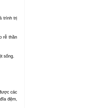
trình trị
p rễ thần
ột sống.
 được các
 đĩa đệm,