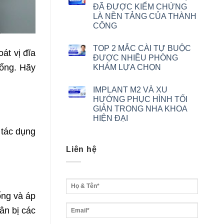
ĐÃ ĐƯỢC KIỂM CHỨNG
LÀ NỀN TẢNG CỦA THÀNH
CÔNG
TOP 2 MẮC CÀI TỰ BUỘC
át vị đĩa
ĐƯỢC NHIỀU PHÒNG
sống. Hãy
KHÁM LỰA CHỌN
IMPLANT M2 VÀ XU
HƯỚNG PHỤC HÌNH TỐI
GIẢN TRONG NHA KHOA
HIỆN ĐẠI
 tác dụng
Liên hệ
ống và áp
ân bị các