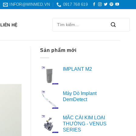
INFOR@WINMED.VN
0917 768 619
Search
LIÊN HỆ
for:
Sản phẩm mới
IMPLANT M2
Máy Dò Implant
DemDetect
MẮC CÀI KIM LOẠI
THƯỜNG - VENUS
SERIES