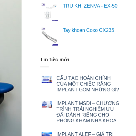
TRỤ KHÍ ZENVA - EX-50
Tay khoan Coxo CX235
Tin tức mới
CẤU TẠO HOÀN CHỈNH
CỦA MỘT CHIẾC RĂNG
IMPLANT GỒM NHỮNG GÌ?
IMPLANT MSDI – CHƯƠNG
TRÌNH TRẢI NGHIỆM ƯU
ĐÃI DÀNH RIÊNG CHO
PHÒNG KHÁM NHA KHOA
IMPLANT ALEF – GIÁ TRỊ