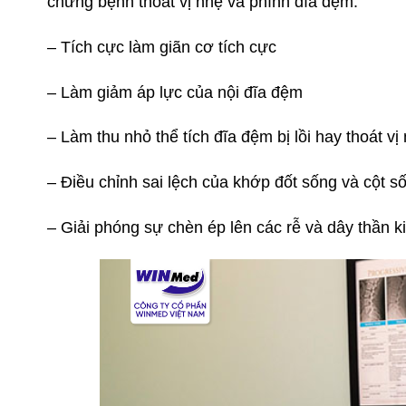
chứng bệnh thoát vị nhẹ và phình đĩa đệm.
– Tích cực làm giãn cơ tích cực
– Làm giảm áp lực của nội đĩa đệm
– Làm thu nhỏ thể tích đĩa đệm bị lồi hay thoát vị
– Điều chỉnh sai lệch của khớp đốt sống và cột s
– Giải phóng sự chèn ép lên các rễ và dây thần k