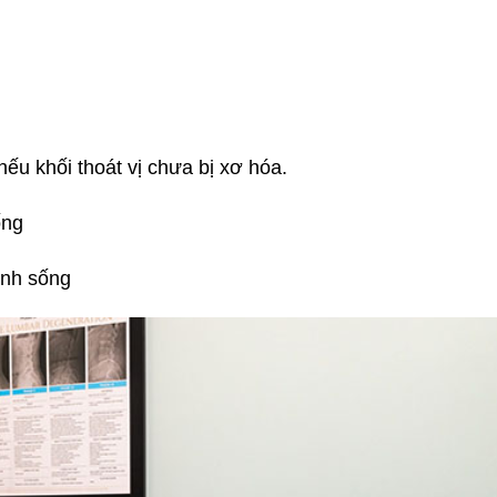
 nếu khối thoát vị chưa bị xơ hóa.
ống
inh sống