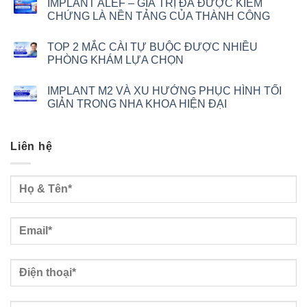
IMPLANT ALEF – GIÁ TRỊ ĐÃ ĐƯỢC KIỂM
CHỨNG LÀ NỀN TẢNG CỦA THÀNH CÔNG
TOP 2 MẮC CÀI TỰ BUỘC ĐƯỢC NHIỀU
PHÒNG KHÁM LỰA CHỌN
IMPLANT M2 VÀ XU HƯỚNG PHỤC HÌNH TỐI
GIẢN TRONG NHA KHOA HIỆN ĐẠI
Liên hệ