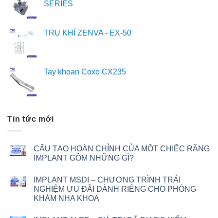
SERIES
TRỤ KHÍ ZENVA - EX-50
Tay khoan Coxo CX235
Tin tức mới
CẤU TẠO HOÀN CHỈNH CỦA MỘT CHIẾC RĂNG
IMPLANT GỒM NHỮNG GÌ?
IMPLANT MSDI – CHƯƠNG TRÌNH TRẢI
NGHIỆM ƯU ĐÃI DÀNH RIÊNG CHO PHÒNG
KHÁM NHA KHOA