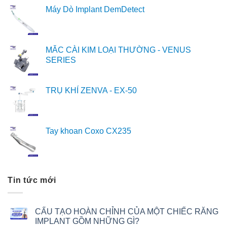
Máy Dò Implant DemDetect
MẮC CÀI KIM LOẠI THƯỜNG - VENUS
SERIES
TRỤ KHÍ ZENVA - EX-50
Tay khoan Coxo CX235
Tin tức mới
CẤU TẠO HOÀN CHỈNH CỦA MỘT CHIẾC RĂNG
IMPLANT GỒM NHỮNG GÌ?