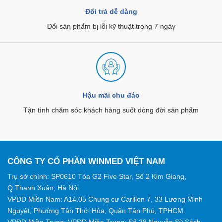
Đổi trả dễ dàng
Đổi sản phẩm bị lỗi kỹ thuật trong 7 ngày
Hậu mãi chu đáo
Tận tình chăm sóc khách hàng suốt dòng đời sản phẩm
CÔNG TY CỔ PHẦN WINMED VIỆT NAM
Trụ sở chính: SP0610 Tòa G2 Five Star, Số 2 Kim Giang,
Q.Thanh Xuân, Hà Nội.
VPĐD Miền Nam: A14.05 Chung cư Carillon 7, 33 Lương Minh
Nguyệt, Phường Tân Thới Hòa, Quận Tân Phú, TPHCM.
VPĐD Miền Trung: VPĐD Miền Trung: Số 28 Nguyễn Sỹ Sách,