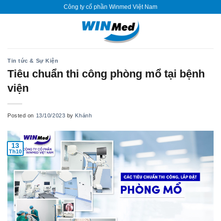
Skip
Công ty cổ phần Winmed Việt Nam
to
content
Tin tức & Sự Kiện
Tiêu chuẩn thi công phòng mổ tại bệnh
viện
Posted on
13/10/2023
by
Khánh
13
Th10