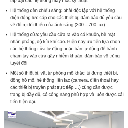
lắp đặt các hệ thống máy móc kỹ thuật.
Hệ thống đèn chiếu sáng: phải độc lập với hệ thống
điện động lực cấp cho các thiết bị; đảm bảo đủ yêu cầu
về độ rọi tối thiểu của ánh sáng (300 – 700 lux)
Hệ thống cửa: yêu cầu cửa ra vào có khuôn, bề mặt
nhẵn phẳng, độ kín khí cao. Hiện nay ưu tiên lựa chọn
các hệ thống cửa tự động hoặc bán tự động để tránh
chạm tay vào cửa gây nhiễm khuẩn, đảm bảo vô trùng
tuyệt đối.
Một số thiết bị, vật tư phòng mổ khác: tủ đựng thiết bị,
đồng hồ mổ, hệ thống liên lạc (camera, điện thoại hay
các thiết bị truyền phát trực tiếp,…) cũng cần được
trang bị đầy đủ, có công năng phù hợp và luôn được cải
tiến hiện đại.