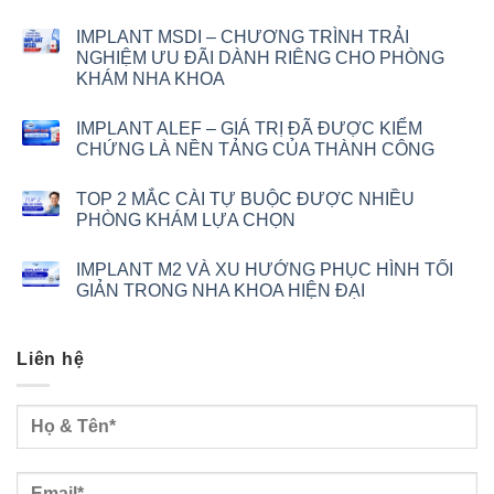
IMPLANT MSDI – CHƯƠNG TRÌNH TRẢI
NGHIỆM ƯU ĐÃI DÀNH RIÊNG CHO PHÒNG
KHÁM NHA KHOA
IMPLANT ALEF – GIÁ TRỊ ĐÃ ĐƯỢC KIỂM
CHỨNG LÀ NỀN TẢNG CỦA THÀNH CÔNG
TOP 2 MẮC CÀI TỰ BUỘC ĐƯỢC NHIỀU
PHÒNG KHÁM LỰA CHỌN
IMPLANT M2 VÀ XU HƯỚNG PHỤC HÌNH TỐI
GIẢN TRONG NHA KHOA HIỆN ĐẠI
Liên hệ