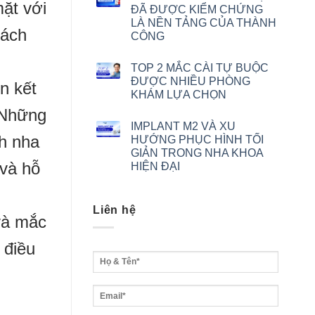
ặt với
ĐÃ ĐƯỢC KIỂM CHỨNG
LÀ NỀN TẢNG CỦA THÀNH
hách
CÔNG
TOP 2 MẮC CÀI TỰ BUỘC
ĐƯỢC NHIỀU PHÒNG
n kết
KHÁM LỰA CHỌN
 Những
IMPLANT M2 VÀ XU
h nha
HƯỚNG PHỤC HÌNH TỐI
GIẢN TRONG NHA KHOA
 và hỗ
HIỆN ĐẠI
Liên hệ
 và mắc
 điều