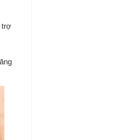
 trợ
tăng