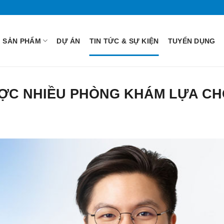
SẢN PHẨM
DỰ ÁN
TIN TỨC & SỰ KIỆN
TUYỂN DỤNG
ƯỢC NHIỀU PHÒNG KHÁM LỰA C