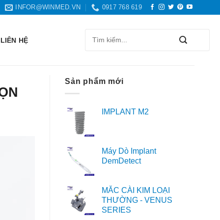
INFOR@WINMED.VN
0917 768 619
Search
LIÊN HỆ
for:
Sản phẩm mới
HỌN
IMPLANT M2
Máy Dò Implant
DemDetect
MẮC CÀI KIM LOẠI
THƯỜNG - VENUS
SERIES