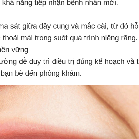
g khả năng tiếp nhận bệnh nhân mới.
a sát giữa dây cung và mắc cài, từ đó hỗ
thoải mái trong suốt quá trình niềng răng.
 bền vững
ường dễ duy trì điều trị đúng kế hoạch và 
, bạn bè đến phòng khám.