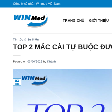
Skip
Công ty cổ phần Winmed Việt Nam
to
content
TRANG CHỦ
GIỚI THIỆU
Tin tức & Sự Kiện
TOP 2 MẮC CÀI TỰ BUỘC Đ
Posted on
03/06/2026
by
Khánh
03
Th6