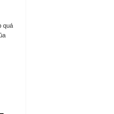
p quá
của