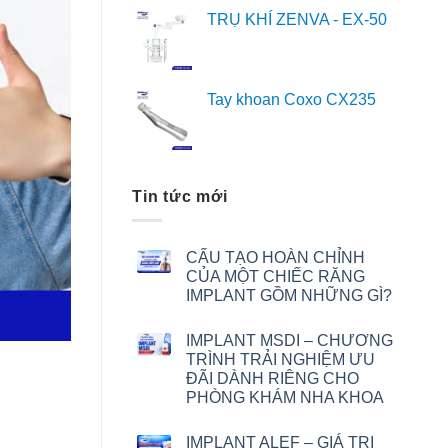
TRỤ KHÍ ZENVA - EX-50
Tay khoan Coxo CX235
Tin tức mới
CẤU TẠO HOÀN CHỈNH
CỦA MỘT CHIẾC RĂNG
IMPLANT GỒM NHỮNG GÌ?
IMPLANT MSDI – CHƯƠNG
TRÌNH TRẢI NGHIỆM ƯU
I
ĐÃI DÀNH RIÊNG CHO
PHÒNG KHÁM NHA KHOA
IMPLANT ALEF – GIÁ TRỊ