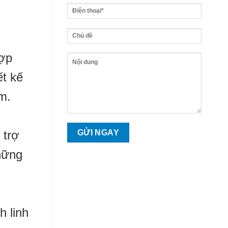
hợp
ết kế
m.
 trợ
những
h linh