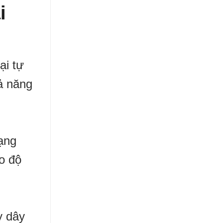
i
ại tự
hả năng
dạng
ao độ
y dây