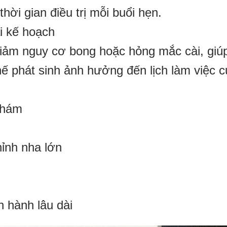
thời gian điều trị mỗi buổi hẹn.
i kế hoạch
giảm nguy cơ bong hoặc hỏng mắc cài, giú
 chế phát sinh ảnh hưởng đến lịch làm việc 
khám
ỉnh nha lớn
ị
 hành lâu dài