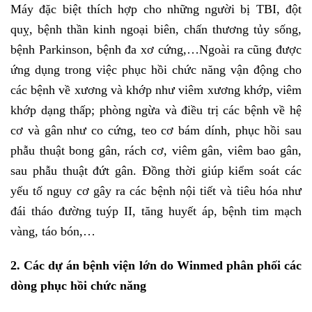
Máy đặc biệt thích hợp cho những người bị TBI, đột
quỵ, bệnh thần kinh ngoại biên, chấn thương tủy sống,
bệnh Parkinson, bệnh đa xơ cứng,…Ngoài ra cũng được
ứng dụng trong việc phục hồi chức năng vận động cho
các bệnh về xương và khớp như viêm xương khớp, viêm
khớp dạng thấp; phòng ngừa và điều trị các bệnh về hệ
cơ và gân như co cứng, teo cơ bám dính, phục hồi sau
phẫu thuật bong gân, rách cơ, viêm gân, viêm bao gân,
sau phẫu thuật đứt gân. Đồng thời giúp kiểm soát các
yếu tố nguy cơ gây ra các bệnh nội tiết và tiêu hóa như
đái tháo đường tuýp II, tăng huyết áp, bệnh tim mạch
vàng, táo bón,…
2. Các dự án bệnh viện lớn do Winmed phân phối các
dòng phục hồi chức năng