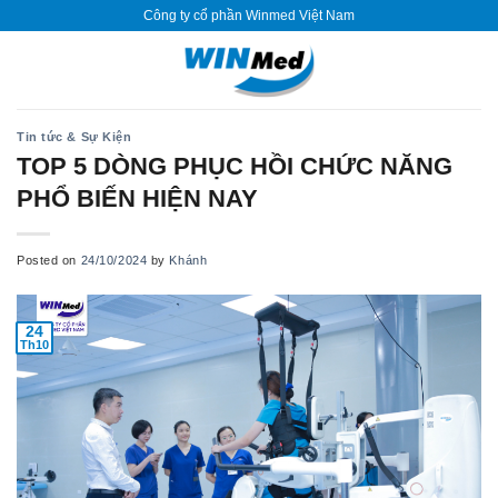
Skip
Công ty cổ phần Winmed Việt Nam
to
content
Tin tức & Sự Kiện
TOP 5 DÒNG PHỤC HỒI CHỨC NĂNG
PHỔ BIẾN HIỆN NAY
Posted on
24/10/2024
by
Khánh
24
Th10