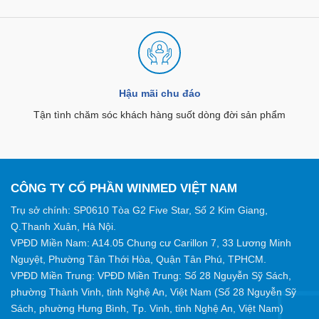
Hậu mãi chu đáo
Tận tình chăm sóc khách hàng suốt dòng đời sản phẩm
CÔNG TY CỔ PHẦN WINMED VIỆT NAM
Trụ sở chính: SP0610 Tòa G2 Five Star, Số 2 Kim Giang,
Q.Thanh Xuân, Hà Nội.
VPĐD Miền Nam: A14.05 Chung cư Carillon 7, 33 Lương Minh
Nguyệt, Phường Tân Thới Hòa, Quận Tân Phú, TPHCM.
VPĐD Miền Trung: VPĐD Miền Trung: Số 28 Nguyễn Sỹ Sách,
phường Thành Vinh, tỉnh Nghệ An, Việt Nam (Số 28 Nguyễn Sỹ
Sách, phường Hưng Bình, Tp. Vinh, tỉnh Nghệ An, Việt Nam)