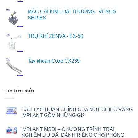
MẮC CÀI KIM LOẠI THƯỜNG - VENUS
SERIES
TRỤ KHÍ ZENVA - EX-50
Tay khoan Coxo CX235
Tin tức mới
CẤU TẠO HOÀN CHỈNH CỦA MỘT CHIẾC RĂNG
IMPLANT GỒM NHỮNG GÌ?
IMPLANT MSDI – CHƯƠNG TRÌNH TRẢI
NGHIỆM ƯU ĐÃI DÀNH RIÊNG CHO PHÒNG