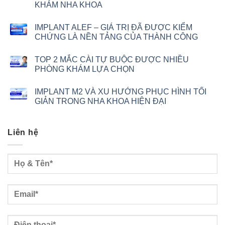
KHÁM NHA KHOA
IMPLANT ALEF – GIÁ TRỊ ĐÃ ĐƯỢC KIỂM
CHỨNG LÀ NỀN TẢNG CỦA THÀNH CÔNG
TOP 2 MẮC CÀI TỰ BUỘC ĐƯỢC NHIỀU
PHÒNG KHÁM LỰA CHỌN
IMPLANT M2 VÀ XU HƯỚNG PHỤC HÌNH TỐI
GIẢN TRONG NHA KHOA HIỆN ĐẠI
Liên hệ