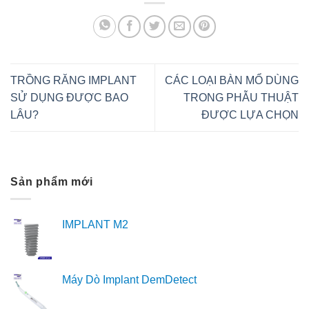
TRỒNG RĂNG IMPLANT
CÁC LOẠI BÀN MỔ DÙNG
SỬ DỤNG ĐƯỢC BAO
TRONG PHẪU THUẬT
LÂU?
ĐƯỢC LỰA CHỌN
Sản phẩm mới
IMPLANT M2
Máy Dò Implant DemDetect