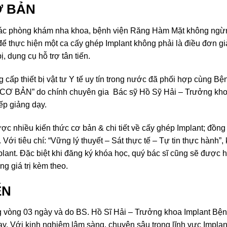
Ơ BẢN
ác phòng khám nha khoa, bệnh viện Răng Hàm Mặt không ngừn
để thực hiện một ca cấy ghép Implant không phải là điều đơn g
, dụng cụ hỗ trợ tân tiến.
ấp thiết bị vật tư Y tế uy tín trong nước đã phối hợp cùng Bệ
 BẢN” do chính chuyên gia Bác sỹ Hồ Sỹ Hải – Trưởng kho
p giảng dạy.
c nhiều kiến thức cơ bản & chi tiết về cấy ghép Implant; đồng
ới tiêu chí: “Vững lý thuyết – Sát thực tế – Tự tin thực hành”,
lant. Đặc biệt khi đăng ký khóa học, quý bác sĩ cũng sẽ được
g giá trị kèm theo.
ẾN
g vòng 03 ngày và do BS. Hồ Sĩ Hải – Trưởng khoa Implant Bện
Với kinh nghiệm lâm sàng, chuyên sâu trong lĩnh vực Implan