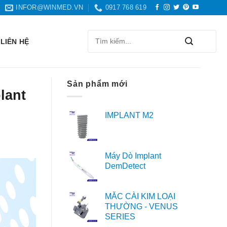
INFOR@WINMED.VN
0917 768 619
Search
LIÊN HỆ
for:
Sản phẩm mới
lant
IMPLANT M2
Máy Dò Implant
DemDetect
MẮC CÀI KIM LOẠI
THƯỜNG - VENUS
SERIES