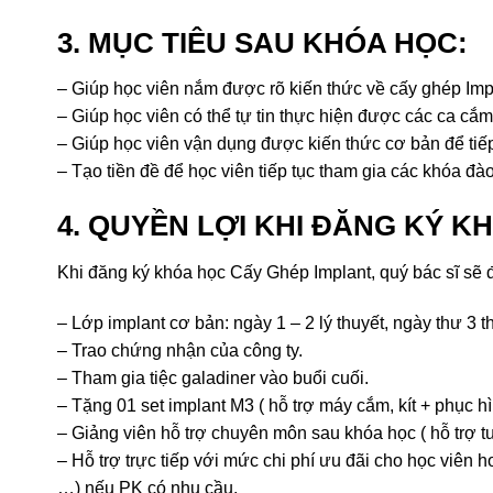
3. MỤC TIÊU SAU KHÓA HỌC:
– Giúp học viên nắm được rõ kiến thức về cấy ghép Impl
– Giúp học viên có thể tự tin thực hiện được các ca cắm
– Giúp học viên vận dụng được kiến thức cơ bản để tiế
– Tạo tiền đề để học viên tiếp tục tham gia các khóa đà
4. QUYỀN LỢI KHI ĐĂNG KÝ K
Khi đăng ký khóa học Cấy Ghép Implant, quý bác sĩ sẽ
– Lớp implant cơ bản: ngày 1 – 2 lý thuyết, ngày thư 3
– Trao chứng nhận của công ty.
– Tham gia tiệc galadiner vào buổi cuối.
– Tặng 01 set implant M3 ( hỗ trợ máy cắm, kít + phục hì
– Giảng viên hỗ trợ chuyên môn sau khóa học ( hỗ trợ tư
– Hỗ trợ trực tiếp với mức chi phí ưu đãi cho học viên
…) nếu PK có nhu cầu.