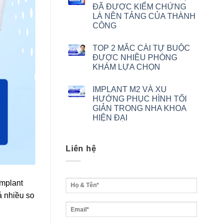
ĐÃ ĐƯỢC KIỂM CHỨNG
LÀ NỀN TẢNG CỦA THÀNH
CÔNG
TOP 2 MẮC CÀI TỰ BUỘC
ĐƯỢC NHIỀU PHÒNG
KHÁM LỰA CHỌN
IMPLANT M2 VÀ XU
HƯỚNG PHỤC HÌNH TỐI
GIẢN TRONG NHA KHOA
HIỆN ĐẠI
Liên hệ
Implant
á nhiều so