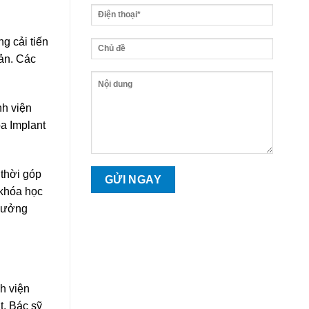
g cải tiến
iản. Các
nh viện
a Implant
 thời góp
 khóa học
 hưởng
h viện
t, Bác sỹ