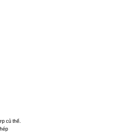
ợp củ thể.
ghép