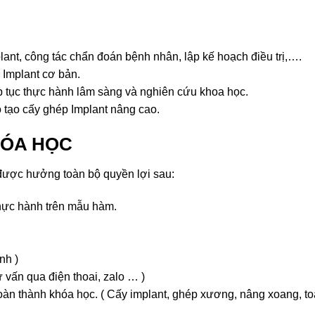
ant, công tác chẩn đoán bệnh nhân, lập kế hoạch điều trị,….
 Implant cơ bản.
p tục thực hành lâm sàng và nghiên cứu khoa học.
o tạo cấy ghép Implant nâng cao.
HÓA HỌC
 được hưởng toàn bộ quyền lợi sau:
 thực hành trên mẫu hàm.
nh )
 vấn qua điện thoai, zalo … )
 hoàn thành khóa học. ( Cấy implant, ghép xương, nâng xoang, 