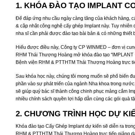
1. KHÓA ĐÀO TẠO IMPLANT C
Để đáp ứng nhu cầu ngày càng tăng của khách hàng, c
& cập nhật công nghệ cấy ghép Implant này. Tuy nhiên 
nha sĩ cần phải được đào tạo bài bản & có những thiết bị
Hiểu được điều này, Công ty CP WINMED – đơn vị cung c
RHM Thái Thượng Hoàng mở khóa đào tạo “IMPLANT CƠ
Bệnh viện RHM & PTTHTM Thái Thượng Hoàng trực tiế
Sau khóa học này, chúng tôi mong muốn sẽ phổ biến đượ
phần vào sự phát triển của ngành Nha khoa trong nước. V
sẽ giúp quý bác sĩ thành công chinh phục mảng cắm Imp
nhiều chính sách quyền lợi hấp dẫn cùng các gói quà tặn
2. CHƯƠNG TRÌNH HỌC DỰ KI
Khóa đào tạo Cấy Ghép Implant dự kiến sẽ diễn ra tron
RHM & PTTHTM Thái Thượng Hoàng trực tiếp giảng dạy. 