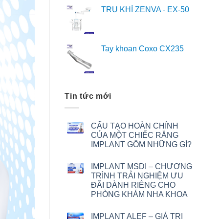
TRỤ KHÍ ZENVA - EX-50
Tay khoan Coxo CX235
Tin tức mới
CẤU TẠO HOÀN CHỈNH
CỦA MỘT CHIẾC RĂNG
IMPLANT GỒM NHỮNG GÌ?
IMPLANT MSDI – CHƯƠNG
TRÌNH TRẢI NGHIỆM ƯU
ĐÃI DÀNH RIÊNG CHO
PHÒNG KHÁM NHA KHOA
IMPLANT ALEF – GIÁ TRỊ