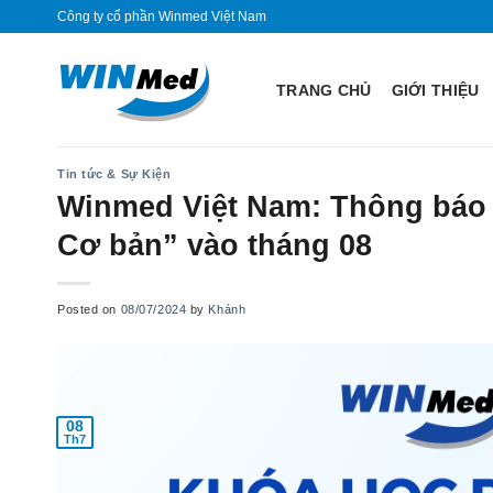
Skip
Công ty cổ phần Winmed Việt Nam
to
content
TRANG CHỦ
GIỚI THIỆU
Tin tức & Sự Kiện
Winmed Việt Nam: Thông báo 
Cơ bản” vào tháng 08
Posted on
08/07/2024
by
Khánh
08
Th7