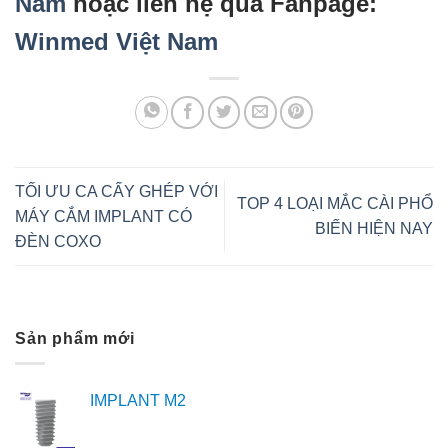
Nam
hoặc liên hệ qua Fanpage:
Winmed Việt Nam
TỐI ƯU CA CẤY GHÉP VỚI
TOP 4 LOẠI MẮC CÀI PHỔ
MÁY CẮM IMPLANT CÓ
BIẾN HIỆN NAY
ĐÈN COXO
Sản phẩm mới
IMPLANT M2