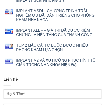
IMPLANT GỒM NHỮNG GÌ?
IMPLANT MSDI – CHƯƠNG TRÌNH TRẢI
NGHIỆM ƯU ĐÃI DÀNH RIÊNG CHO PHÒNG
KHÁM NHA KHOA
IMPLANT ALEF – GIÁ TRỊ ĐÃ ĐƯỢC KIỂM
CHỨNG LÀ NỀN TẢNG CỦA THÀNH CÔNG
TOP 2 MẮC CÀI TỰ BUỘC ĐƯỢC NHIỀU
PHÒNG KHÁM LỰA CHỌN
IMPLANT M2 VÀ XU HƯỚNG PHỤC HÌNH TỐI
GIẢN TRONG NHA KHOA HIỆN ĐẠI
Liên hệ