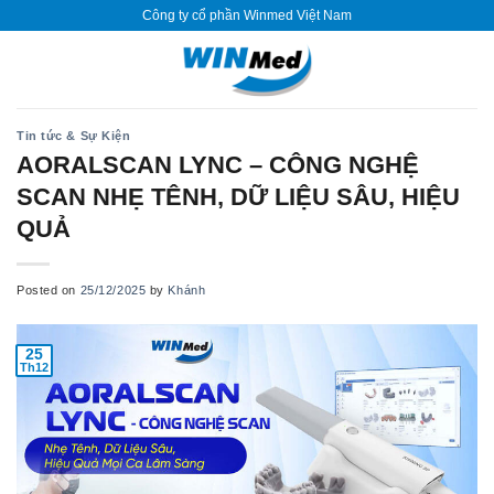
Skip
Công ty cổ phần Winmed Việt Nam
to
content
Tin tức & Sự Kiện
AORALSCAN LYNC – CÔNG NGHỆ
SCAN NHẸ TÊNH, DỮ LIỆU SÂU, HIỆU
QUẢ
Posted on
25/12/2025
by
Khánh
25
Th12