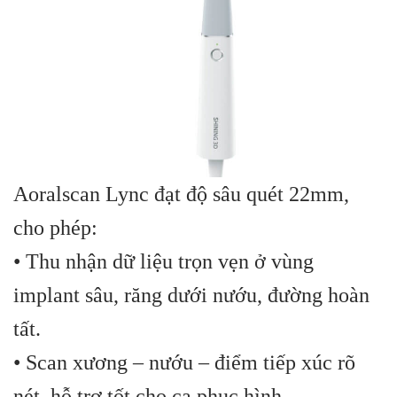
Aoralscan Lync đạt độ sâu quét 22mm,
cho phép:
• Thu nhận dữ liệu trọn vẹn ở vùng
implant sâu, răng dưới nướu, đường hoàn
tất.
• Scan xương – nướu – điểm tiếp xúc rõ
nét, hỗ trợ tốt cho ca phục hình.