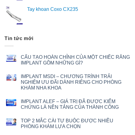
Tay khoan Coxo CX235
Tin tức mới
CẤU TẠO HOÀN CHỈNH CỦA MỘT CHIẾC RĂNG
IMPLANT GỒM NHỮNG GÌ?
IMPLANT MSDI – CHƯƠNG TRÌNH TRẢI
NGHIỆM ƯU ĐÃI DÀNH RIÊNG CHO PHÒNG
KHÁM NHA KHOA
IMPLANT ALEF – GIÁ TRỊ ĐÃ ĐƯỢC KIỂM
CHỨNG LÀ NỀN TẢNG CỦA THÀNH CÔNG
TOP 2 MẮC CÀI TỰ BUỘC ĐƯỢC NHIỀU
PHÒNG KHÁM LỰA CHỌN