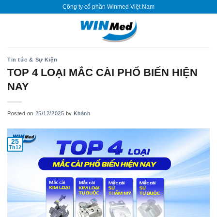
Skip
Công ty cổ phần Winmed Việt Nam
to
content
Tin tức & Sự Kiện
TOP 4 LOẠI MẮC CÀI PHỔ BIẾN HIỆN
NAY
Posted on
25/12/2025
by
Khánh
25
Th12