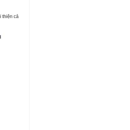
 thiện cả
d