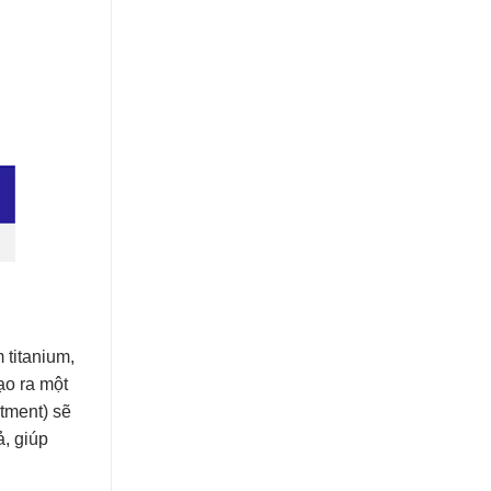
 titanium,
ạo ra một
tment) sẽ
ả, giúp