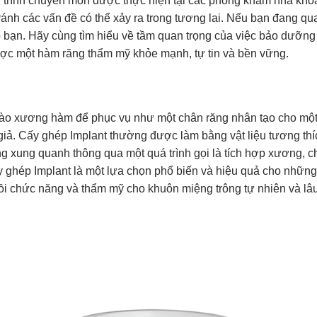
y trình chuyên môn được thực hiện tại các phòng khám nha khoa 
tránh các vấn đề có thể xảy ra trong tương lai. Nếu bạn đang q
ho bạn. Hãy cùng tìm hiểu về tầm quan trọng của việc bảo dưỡng
được một hàm răng thẩm mỹ khỏe mạnh, tự tin và bền vững.
 vào xương hàm để phục vụ như một chân răng nhân tạo cho mộ
iả. Cấy ghép Implant thường được làm bằng vật liệu tương thí
ng xung quanh thông qua một quá trình gọi là tích hợp xương, 
 ghép Implant là một lựa chọn phổ biến và hiệu quả cho những
i chức năng và thẩm mỹ cho khuôn miệng trông tự nhiên và lâu