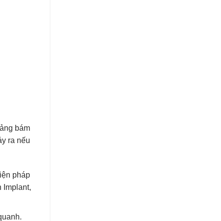
 mảng bám
ảy ra nếu
biện pháp
 Implant,
quanh.