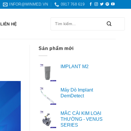
INFOR@WINMED.VN
0917 768 619
Search
LIÊN HỆ
for:
Sản phẩm mới
IMPLANT M2
Máy Dò Implant
DemDetect
MẮC CÀI KIM LOẠI
THƯỜNG - VENUS
SERIES