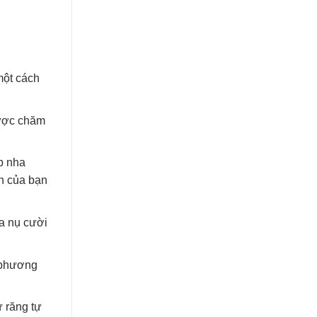
một cách
được chăm
p nha
ên của bạn
ủa nụ cười
c phương
 răng tự