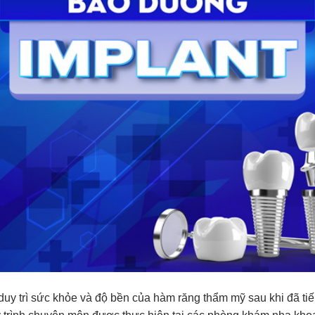
uy trì sức khỏe và độ bền của hàm răng thẩm mỹ sau khi đã ti