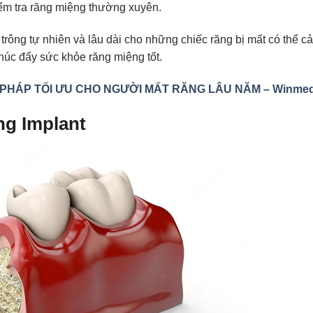
ểm tra răng miệng thường xuyên.
rông tự nhiên và lâu dài cho những chiếc răng bị mất có thể cải
húc đẩy sức khỏe răng miệng tốt.
 PHÁP TỐI ƯU CHO NGƯỜI MẤT RĂNG LÂU NĂM – Winme
ng Implant