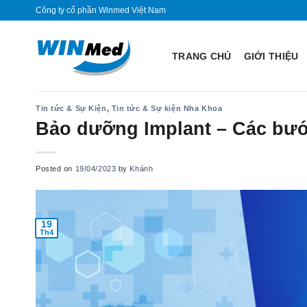
Skip
Công ty cổ phần Winmed Việt Nam
to
content
TRANG CHỦ
GIỚI THIỆU
Tin tức & Sự Kiện
,
Tin tức & Sự kiện Nha Khoa
Bảo dưỡng Implant – Các bướ
Posted on
19/04/2023
by
Khánh
19
Th4