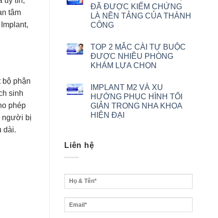
uy tín,
ĐÃ ĐƯỢC KIỂM CHỨNG
uan tâm
LÀ NỀN TẢNG CỦA THÀNH
 Implant,
CÔNG
TOP 2 MẮC CÀI TỰ BUỘC
ĐƯỢC NHIỀU PHÒNG
KHÁM LỰA CHỌN
t bộ phận
IMPLANT M2 VÀ XU
ch sinh
HƯỚNG PHỤC HÌNH TỐI
cho phép
GIẢN TRONG NHA KHOA
HIỆN ĐẠI
 người bị
 dài.
Liên hệ