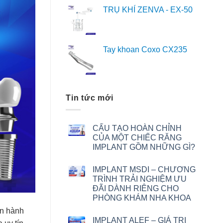
TRỤ KHÍ ZENVA - EX-50
Tay khoan Coxo CX235
Tin tức mới
CẤU TẠO HOÀN CHỈNH
CỦA MỘT CHIẾC RĂNG
IMPLANT GỒM NHỮNG GÌ?
IMPLANT MSDI – CHƯƠNG
TRÌNH TRẢI NGHIỆM ƯU
ĐÃI DÀNH RIÊNG CHO
PHÒNG KHÁM NHA KHOA
ến hành
IMPLANT ALEF – GIÁ TRỊ