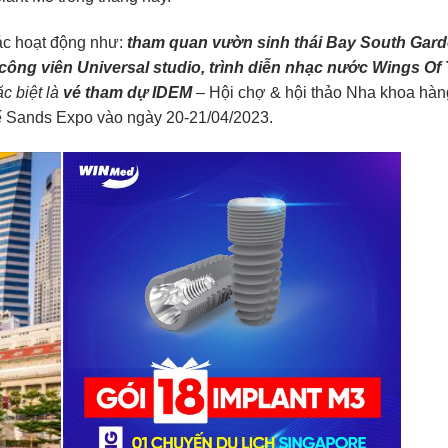
các hoạt động như:
tham quan vườn sinh thái Bay South Gar
ông viên Universal studio, trình diễn nhạc nước Wings Of 
c biệt là
vé tham dự
IDEM
– Hội chợ & hội thảo Nha khoa hàn
ế Sands Expo vào ngày 20-21/04/2023.