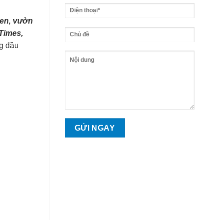
den, vườn
Times,
g đầu