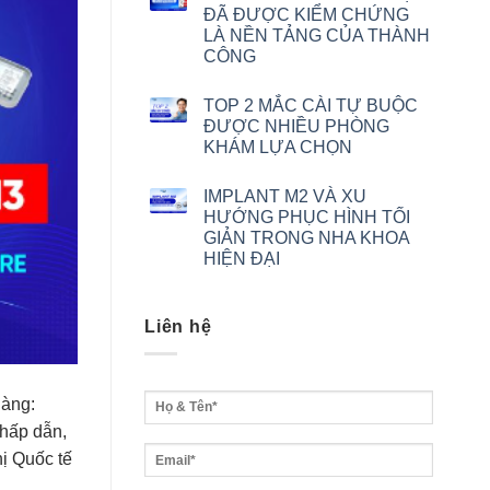
ĐÃ ĐƯỢC KIỂM CHỨNG
LÀ NỀN TẢNG CỦA THÀNH
CÔNG
TOP 2 MẮC CÀI TỰ BUỘC
ĐƯỢC NHIỀU PHÒNG
KHÁM LỰA CHỌN
IMPLANT M2 VÀ XU
HƯỚNG PHỤC HÌNH TỐI
GIẢN TRONG NHA KHOA
HIỆN ĐẠI
Liên hệ
hàng:
hấp dẫn,
ị Quốc tế