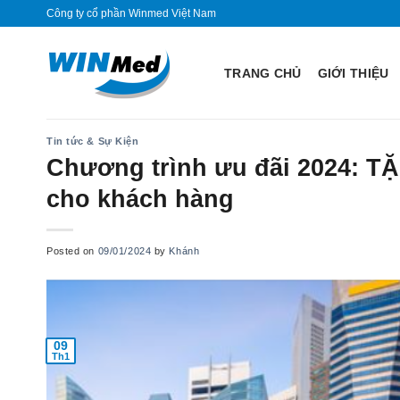
Skip
Công ty cổ phần Winmed Việt Nam
to
content
TRANG CHỦ
GIỚI THIỆU
Tin tức & Sự Kiện
Chương trình ưu đãi 2024: T
cho khách hàng
Posted on
09/01/2024
by
Khánh
09
Th1