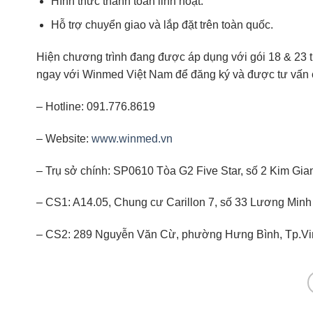
Hình thức thanh toán linh hoạt.
Hỗ trợ chuyển giao và lắp đặt trên toàn quốc.
Hiện chương trình đang được áp dụng với gói 18 & 23 trụ
ngay với Winmed Việt Nam để đăng ký và được tư vấn ch
– Hotline: 091.776.8619
– Website:
www.winmed.vn
– Trụ sở chính: SP0610 Tòa G2 Five Star, số 2 Kim Gia
– CS1: A14.05, Chung cư Carillon 7, số 33 Lương Mi
– CS2: 289 Nguyễn Văn Cừ, phường Hưng Bình, Tp.Vi