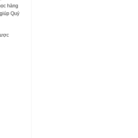
học hàng
 giúp Quý
được