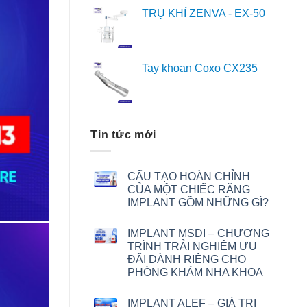
TRỤ KHÍ ZENVA - EX-50
Tay khoan Coxo CX235
Tin tức mới
CẤU TẠO HOÀN CHỈNH
CỦA MỘT CHIẾC RĂNG
IMPLANT GỒM NHỮNG GÌ?
IMPLANT MSDI – CHƯƠNG
TRÌNH TRẢI NGHIỆM ƯU
ĐÃI DÀNH RIÊNG CHO
PHÒNG KHÁM NHA KHOA
IMPLANT ALEF – GIÁ TRỊ