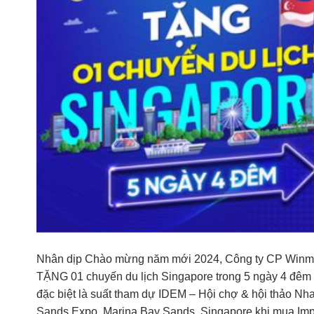
Nhân dịp Chào mừng năm mới 2024, Công ty CP Winmed
TẶNG 01 chuyến du lịch Singapore trong 5 ngày 4 đêm
đặc biệt là suất tham dự IDEM – Hội chợ & hội thảo Nh
Sands Expo, Marina Bay Sands, Singapore khi mua Impl