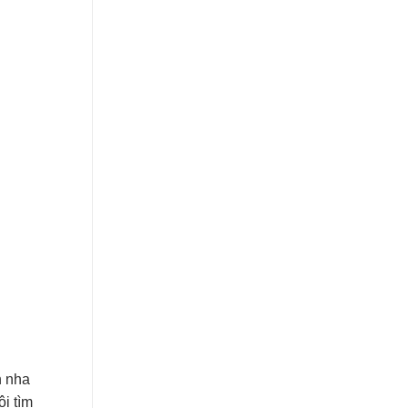
h nha
ội tìm