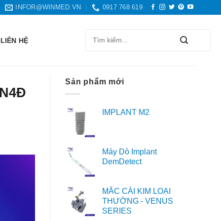
INFOR@WINMED.VN
0917 768 619
Search
LIÊN HỆ
for:
Sản phẩm mới
5N4Đ
IMPLANT M2
Máy Dò Implant
DemDetect
MẮC CÀI KIM LOẠI
THƯỜNG - VENUS
SERIES