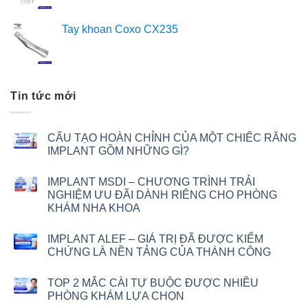
Tay khoan Coxo CX235
Tin tức mới
CẤU TẠO HOÀN CHỈNH CỦA MỘT CHIẾC RĂNG
IMPLANT GỒM NHỮNG GÌ?
IMPLANT MSDI – CHƯƠNG TRÌNH TRẢI
NGHIỆM ƯU ĐÃI DÀNH RIÊNG CHO PHÒNG
KHÁM NHA KHOA
IMPLANT ALEF – GIÁ TRỊ ĐÃ ĐƯỢC KIỂM
CHỨNG LÀ NỀN TẢNG CỦA THÀNH CÔNG
TOP 2 MẮC CÀI TỰ BUỘC ĐƯỢC NHIỀU
PHÒNG KHÁM LỰA CHỌN