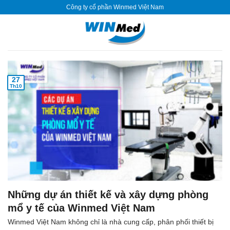
Skip
Công ty cổ phần Winmed Việt Nam
to
content
27
Th10
Những dự án thiết kế và xây dựng phòng
mổ y tế của Winmed Việt Nam
Winmed Việt Nam không chỉ là nhà cung cấp, phân phối thiết bị