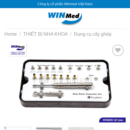
Skip
Công ty cổ phần Winmed Việt Nam
to
content
Home
/
THIẾT BỊ NHA KHOA
/
Dụng cụ cấy ghép
Yêu
thích