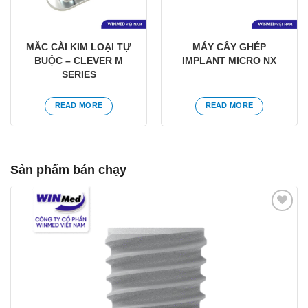
MẮC CÀI KIM LOẠI TỰ
MÁY CẤY GHÉP
BUỘC – CLEVER M
IMPLANT MICRO NX
SERIES
READ MORE
READ MORE
Sản phẩm bán chạy
Yêu
thích