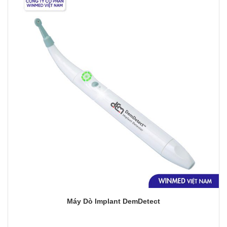
Yêu
thích
Máy Dò Implant DemDetect