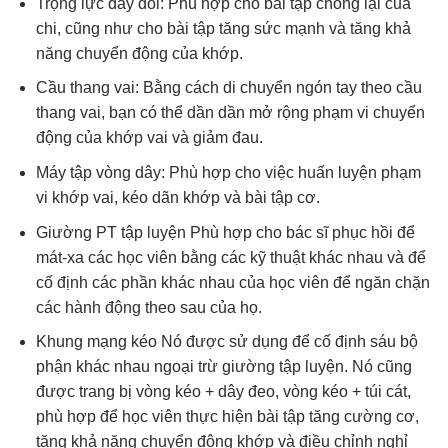
Trọng lực dây đôi: Phù hợp cho bài tập chống lại của
chi, cũng như cho bài tập tăng sức mạnh và tăng khả
năng chuyển động của khớp.
Cầu thang vai: Bằng cách di chuyển ngón tay theo cầu
thang vai, bạn có thể dần dần mở rộng phạm vi chuyển
động của khớp vai và giảm đau.
Máy tập vòng dây: Phù hợp cho việc huấn luyện phạm
vi khớp vai, kéo dãn khớp và bài tập cơ.
Giường PT tập luyện Phù hợp cho bác sĩ phục hồi để
mát-xa các học viên bằng các kỹ thuật khác nhau và để
cố định các phần khác nhau của học viên để ngăn chặn
các hành động theo sau của họ.
Khung mạng kéo Nó được sử dụng để cố định sáu bộ
phận khác nhau ngoại trừ giường tập luyện. Nó cũng
được trang bị vòng kéo + dây đeo, vòng kéo + túi cát,
phù hợp để học viên thực hiện bài tập tăng cường cơ,
tăng khả năng chuyển động khớp và điều chỉnh nghỉ