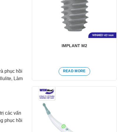
IMPLANT M2
và phục hồi
READ MORE
lulite, Làm
rị các vấn
Yêu
thích
ng phục hồi