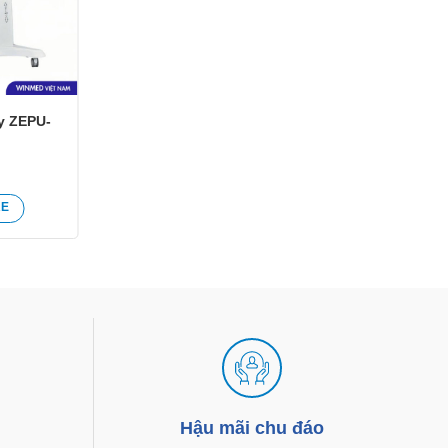
y ZEPU-
RE
g
Hậu mãi chu đáo