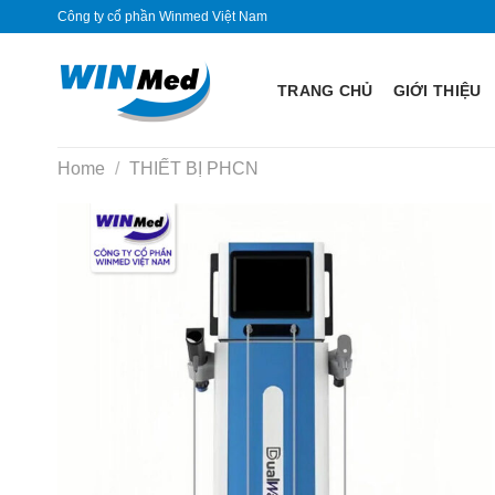
Skip
Công ty cổ phần Winmed Việt Nam
to
content
TRANG CHỦ
GIỚI THIỆU
Home
/
THIẾT BỊ PHCN
Yêu
thích