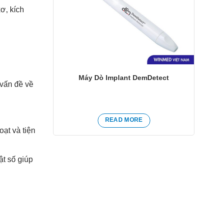
ơ, kích
Máy Dò Implant DemDetect
vấn đề về
READ MORE
oạt và tiện
ật số giúp