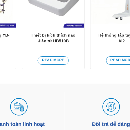
g YB-
Thiết bị kích thích não
Hệ thống tập ta
điện từ HB510B
AI2
READ MORE
READ MO
anh toán linh hoạt
Đổi trả dễ dàn