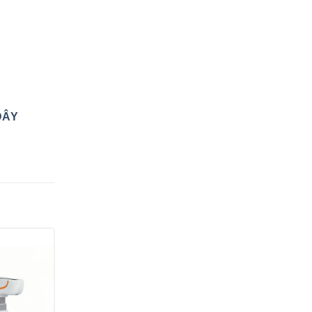
ĐÂY
Yêu
thích