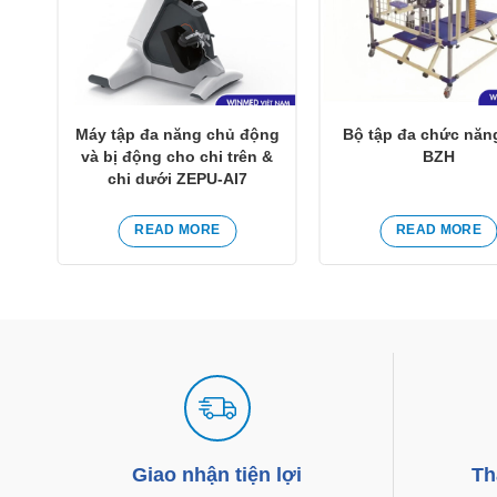
g
Máy tập đa năng chủ động
Bộ tập đa chức năn
1
và bị động cho chi trên &
BZH
chi dưới ZEPU-AI7
READ MORE
READ MORE
Giao nhận tiện lợi
Th