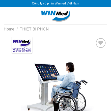
Skip
Công ty cổ phần Winmed Việt Nam
to
content
Home
/
THIẾT BỊ PHCN
Yêu
thích