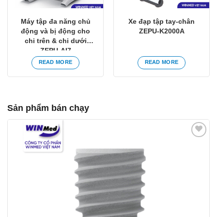
Máy tập đa năng chủ
Xe đạp tập tay-chân
động và bị động cho
ZEPU-K2000A
chi trên & chi dưới
ZEPU-AI7
READ MORE
READ MORE
Sản phẩm bán chạy
Yêu
thích