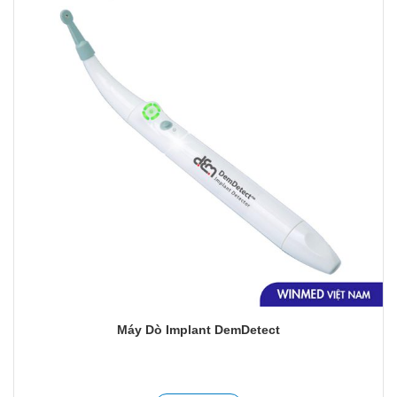
Yêu
thích
Máy Dò Implant DemDetect