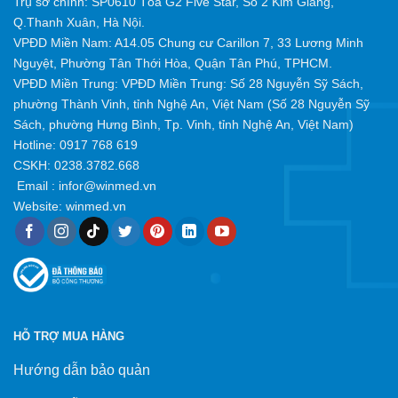
Trụ sở chính: SP0610 Tòa G2 Five Star, Số 2 Kim Giang,
Q.Thanh Xuân, Hà Nội.
VPĐD Miền Nam: A14.05 Chung cư Carillon 7, 33 Lương Minh
Nguyệt, Phường Tân Thới Hòa, Quận Tân Phú, TPHCM.
VPĐD Miền Trung: VPĐD Miền Trung: Số 28 Nguyễn Sỹ Sách,
phường Thành Vinh, tỉnh Nghệ An, Việt Nam (Số 28 Nguyễn Sỹ
Sách, phường Hưng Bình, Tp. Vinh, tỉnh Nghệ An, Việt Nam)
Hotline:
0917 768 619
CSKH: 0238.3782.668
Email :
infor@winmed.vn
Website:
winmed.vn
HỖ TRỢ MUA HÀNG
Hướng dẫn bảo quản