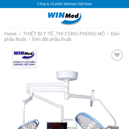
Skip
Công ty cổ phần Winmed Việt Nam
to
content
Home
/
THIẾT BỊ Y TẾ, THI CÔNG PHÒNG MỔ
/
Đèn
phẫu thuật
/
Đèn đôi phẫu thuật
Yêu
thích