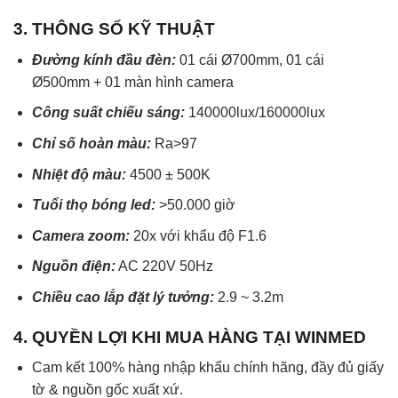
3. THÔNG SỐ KỸ THUẬT
Đường kính đầu đèn:
01 cái Ø700mm, 01 cái
Ø500mm + 01 màn hình camera
Công suất chiếu sáng:
140000lux/160000lux
Chỉ số hoàn màu:
Ra>97
Nhiệt độ màu:
4500 ± 500K
Tuổi thọ bóng led:
>50.000 giờ
Camera zoom:
20x với khẩu độ F1.6
Nguồn điện:
AC 220V 50Hz
Chiều cao lắp đặt lý tưởng:
2.9 ~ 3.2m
4. QUYỀN LỢI KHI MUA HÀNG TẠI WINMED
Cam kết 100% hàng nhập khẩu chính hãng, đầy đủ giấy
tờ & nguồn gốc xuất xứ.