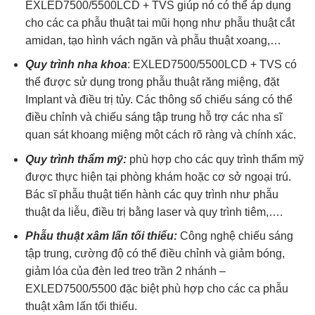
EXLED7500/5500LCD + TVS giúp nó có thể áp dụng
cho các ca phẫu thuật tai mũi họng như phẫu thuật cắt
amidan, tạo hình vách ngăn và phẫu thuật xoang,…
Quy trình nha khoa
: EXLED7500/5500LCD + TVS có
thể được sử dụng trong phẫu thuật răng miệng, đặt
Implant và điều trị tủy. Các thông số chiếu sáng có thể
điều chỉnh và chiếu sáng tập trung hỗ trợ các nha sĩ
quan sát khoang miệng một cách rõ ràng và chính xác.
Quy trình thẩm mỹ:
phù hợp cho các quy trình thẩm mỹ
được thực hiện tại phòng khám hoặc cơ sở ngoại trú.
Bác sĩ phẫu thuật tiến hành các quy trình như phẫu
thuật da liễu, điều trị bằng laser và quy trình tiêm,….
Phẫu thuật xâm lấn tối thiểu:
Công nghệ chiếu sáng
tập trung, cường độ có thể điều chỉnh và giảm bóng,
giảm lóa của đèn led treo trần 2 nhánh –
EXLED7500/5500 đặc biệt phù hợp cho các ca phẫu
thuật xâm lấn tối thiểu.