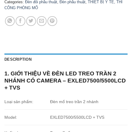
Categories:
Đèn đôi phẫu thuật
,
Đèn phẫu thuật
,
THIẾT BỊ Y TẾ, THI
CÔNG PHÒNG MỔ
DESCRIPTION
1. GIỚI THIỆU VỀ ĐÈN LED TREO TRẦN 2
NHÁNH CÓ CAMERA – EXLED7500/5500LCD
+ TVS
Loại sản phẩm:
Đèn mổ treo trần 2 nhánh
Model:
EXLED7500/5500LCD + TVS