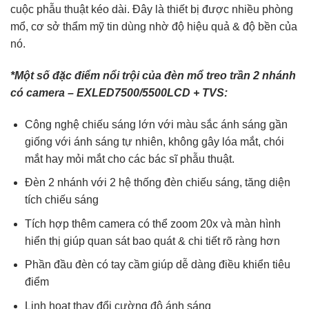
cuộc phẫu thuật kéo dài. Đây là thiết bị được nhiều phòng
mổ, cơ sở thẩm mỹ tin dùng nhờ độ hiệu quả & độ bền của
nó.
*Một số đặc điểm nổi trội của đèn mổ treo trần 2 nhánh
có camera – EXLED7500/5500LCD + TVS:
Công nghệ chiếu sáng lớn với màu sắc ánh sáng gần
giống với ánh sáng tự nhiên, không gây lóa mắt, chói
mắt hay mỏi mắt cho các bác sĩ phẫu thuật.
Đèn 2 nhánh với 2 hệ thống đèn chiếu sáng, tăng diện
tích chiếu sáng
Tích hợp thêm camera có thể zoom 20x và màn hình
hiển thị giúp quan sát bao quát & chi tiết rõ ràng hơn
Phần đầu đèn có tay cầm giúp dễ dàng điều khiển tiêu
điểm
Linh hoạt thay đổi cường độ ánh sáng