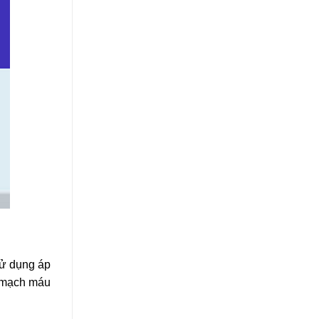
sử dụng áp
c mạch máu