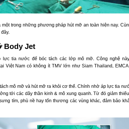
 một trong những phương pháp hút mỡ an toàn hiện nay. Cùn
 đây.
ỡ Body Jet
 lực tia nước để bóc tách các lớp mô mỡ. Công nghệ nà
ại Việt Nam có không ít TMV lớn như Siam Thailand, EMCA
 tách mô mỡ và hút mỡ ra khỏi cơ thể. Chính nhờ áp lực tia n
ng tới các dây thần kinh & mô xung quanh. Từ đó giảm thiểu 
ây sưng tím, phù nề hay tổn thương các vùng khác, đảm bảo kh