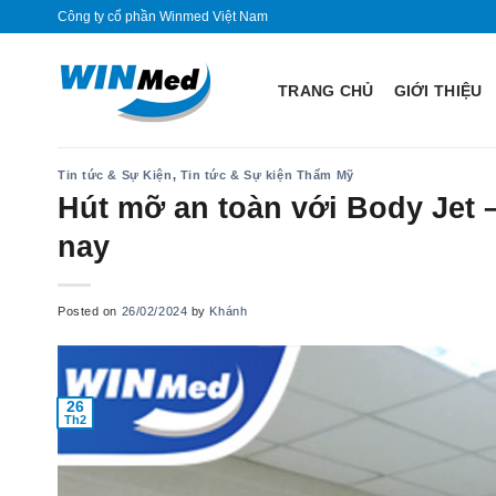
Skip
Công ty cổ phần Winmed Việt Nam
to
content
TRANG CHỦ
GIỚI THIỆU
Tin tức & Sự Kiện
,
Tin tức & Sự kiện Thẩm Mỹ
Hút mỡ an toàn với Body Jet 
nay
Posted on
26/02/2024
by
Khánh
26
Th2