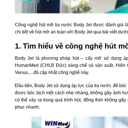
Công nghệ hút mỡ tia nước Body Jet được đánh giá là
chi tiết về hút mỡ an toàn với Body Jet qua bài viết dưới
1. Tìm hiểu về công nghệ hút m
Body Jet là phương pháp hút – cấy mỡ sử dụng áp
HumanMed (CHLB Đức) sáng chế và sản xuất. Hiện t
Venus,…đã cập nhật công nghệ này.
Đầu tiên, Body Jet sử dụng áp lực của tia nước để bóc
được bóc tách một cách nhẹ nhàng, không gây ảnh hưở
có thể xảy ra trong quá trình hút, đồng thời không g
phục nhanh.