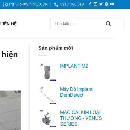
INFOR@WINMED.VN
0917 768 619
Search
LIÊN HỆ
for:
Sản phẩm mới
 hiện
IMPLANT M2
Máy Dò Implant
DemDetect
MẮC CÀI KIM LOẠI
THƯỜNG - VENUS
SERIES