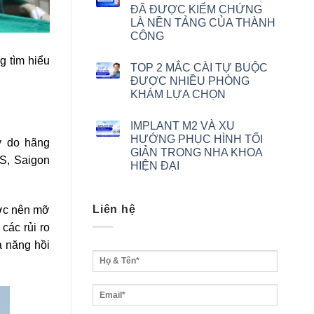
ĐÃ ĐƯỢC KIỂM CHỨNG
LÀ NỀN TẢNG CỦA THÀNH
CÔNG
g tìm hiểu
TOP 2 MẮC CÀI TỰ BUỘC
ĐƯỢC NHIỀU PHÒNG
KHÁM LỰA CHỌN
IMPLANT M2 VÀ XU
HƯỚNG PHỤC HÌNH TỐI
y do hãng
GIẢN TRONG NHA KHOA
S, Saigon
HIỆN ĐẠI
Liên hệ
ước nên mỡ
các rủi ro
ả năng hồi