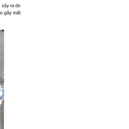
 xảy ra do
ẹo gây mất