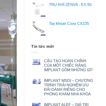
TRỤ KHÍ ZENVA - EX-50
Tay khoan Coxo CX235
Tin tức mới
CẤU TẠO HOÀN CHỈNH
CỦA MỘT CHIẾC RĂNG
IMPLANT GỒM NHỮNG GÌ?
IMPLANT MSDI – CHƯƠNG
TRÌNH TRẢI NGHIỆM ƯU
ĐÃI DÀNH RIÊNG CHO
PHÒNG KHÁM NHA KHOA
IMPLANT ALEF – GIÁ TRỊ