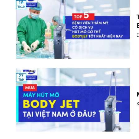
19
Th10
D
27
Th9
K