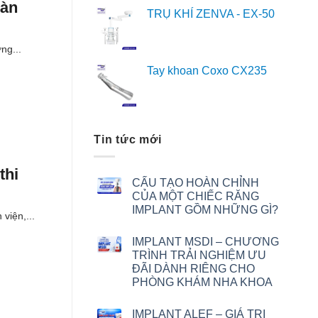
oàn
TRỤ KHÍ ZENVA - EX-50
ng...
Tay khoan Coxo CX235
Tin tức mới
thi
CẤU TẠO HOÀN CHỈNH
CỦA MỘT CHIẾC RĂNG
IMPLANT GỒM NHỮNG GÌ?
viện,...
IMPLANT MSDI – CHƯƠNG
TRÌNH TRẢI NGHIỆM ƯU
ĐÃI DÀNH RIÊNG CHO
PHÒNG KHÁM NHA KHOA
IMPLANT ALEF – GIÁ TRỊ