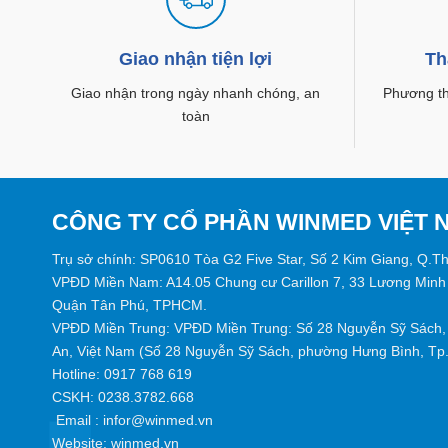
Giao nhận tiện lợi
Th
Giao nhận trong ngày nhanh chóng, an
Phương thứ
toàn
CÔNG TY CỔ PHẦN WINMED VIỆT 
Trụ sở chính: SP0610 Tòa G2 Five Star, Số 2 Kim Giang, Q.T
VPĐD Miền Nam: A14.05 Chung cư Carillon 7, 33 Lương Minh
Quận Tân Phú, TPHCM.
VPĐD Miền Trung: VPĐD Miền Trung: Số 28 Nguyễn Sỹ Sách, 
An, Việt Nam (Số 28 Nguyễn Sỹ Sách, phường Hưng Bình, Tp. 
Hotline:
0917 768 619
CSKH: 0238.3782.668
Email :
infor@winmed.vn
Website:
winmed.vn