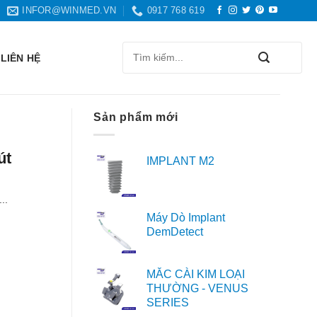
INFOR@WINMED.VN
0917 768 619
Search
LIÊN HỆ
for:
Sản phẩm mới
út
IMPLANT M2
..
Máy Dò Implant
DemDetect
MẮC CÀI KIM LOẠI
THƯỜNG - VENUS
SERIES