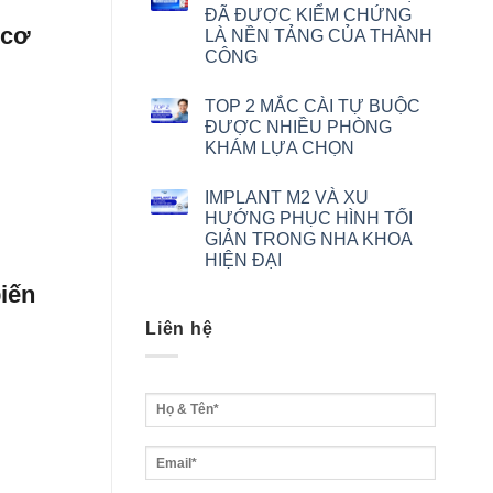
ĐÃ ĐƯỢC KIỂM CHỨNG
 cơ
LÀ NỀN TẢNG CỦA THÀNH
CÔNG
TOP 2 MẮC CÀI TỰ BUỘC
ĐƯỢC NHIỀU PHÒNG
KHÁM LỰA CHỌN
IMPLANT M2 VÀ XU
HƯỚNG PHỤC HÌNH TỐI
GIẢN TRONG NHA KHOA
HIỆN ĐẠI
iến
Liên hệ