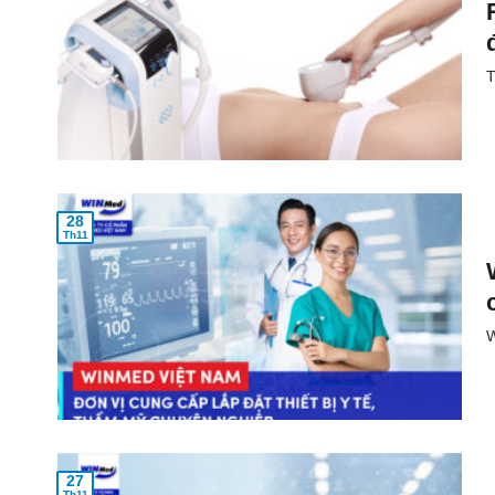
T
28
Th11
W
27
Th11