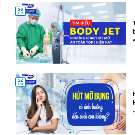
26
Th9
B
22
Th8
H