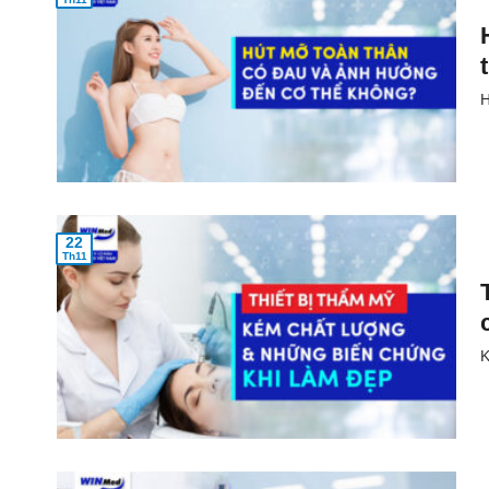
H
22
Th11
K