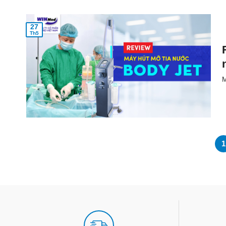
27
Th5
M
1