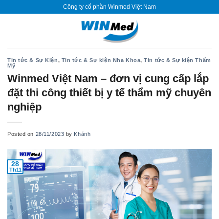
Skip
Công ty cổ phần Winmed Việt Nam
to
content
Tin tức & Sự Kiện
,
Tin tức & Sự kiện Nha Khoa
,
Tin tức & Sự kiện Thẩm
Mỹ
Winmed Việt Nam – đơn vị cung cấp lắp
đặt thi công thiết bị y tế thẩm mỹ chuyên
nghiệp
Posted on
28/11/2023
by
Khánh
28
Th11