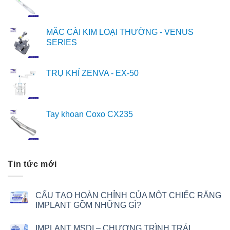
MẮC CÀI KIM LOẠI THƯỜNG - VENUS
SERIES
TRỤ KHÍ ZENVA - EX-50
Tay khoan Coxo CX235
Tin tức mới
CẤU TẠO HOÀN CHỈNH CỦA MỘT CHIẾC RĂNG
IMPLANT GỒM NHỮNG GÌ?
IMPLANT MSDI – CHƯƠNG TRÌNH TRẢI