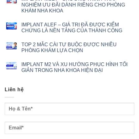
NGHIỆM ƯU ĐÃI DÀNH RIÊNG CHO PHÒNG
KHÁM NHA KHOA
IMPLANT ALEF – GIÁ TRỊ ĐÃ ĐƯỢC KIỂM
CHỨNG LÀ NỀN TẢNG CỦA THÀNH CÔNG
TOP 2 MẮC CÀI TỰ BUỘC ĐƯỢC NHIỀU
PHÒNG KHÁM LỰA CHỌN
IMPLANT M2 VÀ XU HƯỚNG PHỤC HÌNH TỐI
GIẢN TRONG NHA KHOA HIỆN ĐẠI
Liên hệ