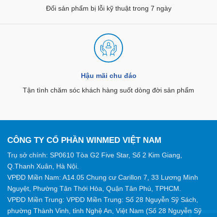
Đổi sản phẩm bị lỗi kỹ thuật trong 7 ngày
Hậu mãi chu đáo
Tận tình chăm sóc khách hàng suốt dòng đời sản phẩm
CÔNG TY CỔ PHẦN WINMED VIỆT NAM
Trụ sở chính: SP0610 Tòa G2 Five Star, Số 2 Kim Giang,
Q.Thanh Xuân, Hà Nội.
VPĐD Miền Nam: A14.05 Chung cư Carillon 7, 33 Lương Minh
Nguyệt, Phường Tân Thới Hòa, Quận Tân Phú, TPHCM.
VPĐD Miền Trung: VPĐD Miền Trung: Số 28 Nguyễn Sỹ Sách,
phường Thành Vinh, tỉnh Nghệ An, Việt Nam (Số 28 Nguyễn Sỹ