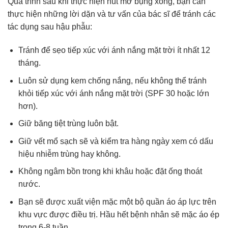
Quá trình sau khi thực hiện hút mỡ bụng xong, bạn cần
thực hiện những lời dặn và tư vấn của bác sĩ để tránh các
tác dụng sau hậu phẫu:
Tránh để sẹo tiếp xúc với ánh nắng mặt trời ít nhất 12
tháng.
Luôn sử dụng kem chống nắng, nếu không thể tránh
khỏi tiếp xúc với ánh nắng mặt trời (SPF 30 hoặc lớn
hơn).
Giữ băng tiệt trùng luôn bật.
Giữ vết mổ sạch sẽ và kiểm tra hàng ngày xem có dấu
hiệu nhiễm trùng hay không.
Không ngâm bồn trong khi khâu hoặc đặt ống thoát
nước.
Bạn sẽ được xuất viện mặc một bộ quần áo áp lực trên
khu vực được điều trị. Hầu hết bệnh nhân sẽ mặc áo ép
trong 6-8 tuần.