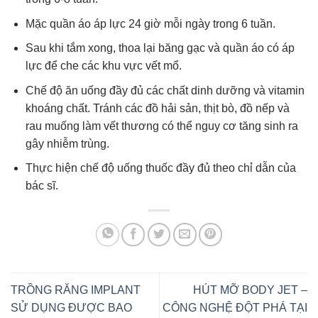
Mặc quần áo áp lực 24 giờ mỗi ngày trong 6 tuần.
Sau khi tắm xong, thoa lại băng gạc và quần áo có áp
lực để che các khu vực vết mổ.
Chế độ ăn uống đầy đủ các chất dinh dưỡng và vitamin
khoáng chất. Tránh các đồ hải sản, thịt bò, đồ nếp và
rau muống làm vết thương có thể nguy cơ tăng sinh ra
gây nhiễm trùng.
Thực hiện chế độ uống thuốc đầy đủ theo chỉ dẫn của
bác sĩ.
TRỒNG RĂNG IMPLANT
HÚT MỠ BODY JET –
SỬ DỤNG ĐƯỢC BAO
CÔNG NGHỆ ĐỘT PHÁ TẠI