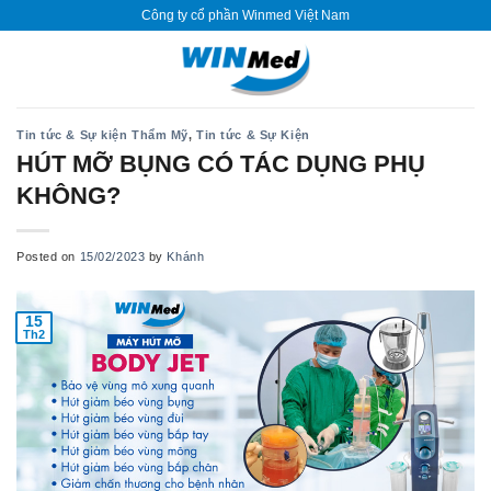
Skip
Công ty cổ phần Winmed Việt Nam
to
content
Tin tức & Sự kiện Thẩm Mỹ
,
Tin tức & Sự Kiện
HÚT MỠ BỤNG CÓ TÁC DỤNG PHỤ
KHÔNG?
Posted on
15/02/2023
by
Khánh
15
Th2