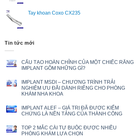
Tay khoan Coxo CX235
Tin tức mới
CẤU TẠO HOÀN CHỈNH CỦA MỘT CHIẾC RĂNG
IMPLANT GỒM NHỮNG GÌ?
IMPLANT MSDI – CHƯƠNG TRÌNH TRẢI
NGHIỆM ƯU ĐÃI DÀNH RIÊNG CHO PHÒNG
KHÁM NHA KHOA
IMPLANT ALEF – GIÁ TRỊ ĐÃ ĐƯỢC KIỂM
CHỨNG LÀ NỀN TẢNG CỦA THÀNH CÔNG
TOP 2 MẮC CÀI TỰ BUỘC ĐƯỢC NHIỀU
PHÒNG KHÁM LỰA CHỌN