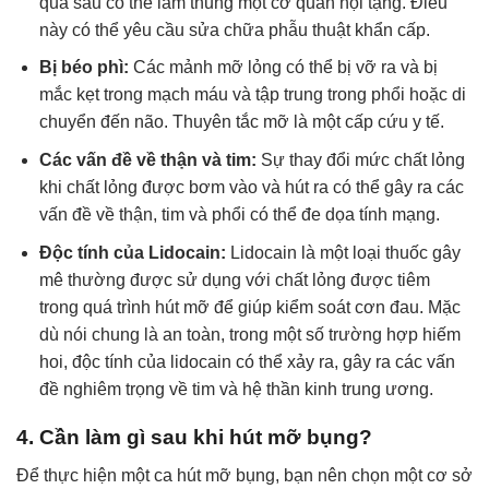
quá sâu có thể làm thủng một cơ quan nội tạng. Điều
này có thể yêu cầu sửa chữa phẫu thuật khẩn cấp.
Bị béo phì:
Các mảnh mỡ lỏng có thể bị vỡ ra và bị
mắc kẹt trong mạch máu và tập trung trong phổi hoặc di
chuyển đến não. Thuyên tắc mỡ là một cấp cứu y tế.
Các vấn đề về thận và tim:
Sự thay đổi mức chất lỏng
khi chất lỏng được bơm vào và hút ra có thể gây ra các
vấn đề về thận, tim và phổi có thể đe dọa tính mạng.
Độc tính của Lidocain:
Lidocain là một loại thuốc gây
mê thường được sử dụng với chất lỏng được tiêm
trong quá trình hút mỡ để giúp kiểm soát cơn đau. Mặc
dù nói chung là an toàn, trong một số trường hợp hiếm
hoi, độc tính của lidocain có thể xảy ra, gây ra các vấn
đề nghiêm trọng về tim và hệ thần kinh trung ương.
4. Cần làm gì sau khi hút mỡ bụng?
Để thực hiện một ca hút mỡ bụng, bạn nên chọn một cơ sở