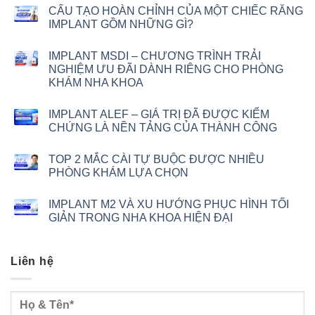
CẤU TẠO HOÀN CHỈNH CỦA MỘT CHIẾC RĂNG
IMPLANT GỒM NHỮNG GÌ?
IMPLANT MSDI – CHƯƠNG TRÌNH TRẢI
NGHIỆM ƯU ĐÃI DÀNH RIÊNG CHO PHÒNG
KHÁM NHA KHOA
IMPLANT ALEF – GIÁ TRỊ ĐÃ ĐƯỢC KIỂM
CHỨNG LÀ NỀN TẢNG CỦA THÀNH CÔNG
TOP 2 MẮC CÀI TỰ BUỘC ĐƯỢC NHIỀU
PHÒNG KHÁM LỰA CHỌN
IMPLANT M2 VÀ XU HƯỚNG PHỤC HÌNH TỐI
GIẢN TRONG NHA KHOA HIỆN ĐẠI
Liên hệ