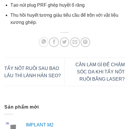
Tạo nút plug PRF ghép huyệt ổ răng
Thu hồi huyết tương giàu tiểu cầu để trộn với vật liệu
xương ghép.
CẦN LÀM GÌ ĐỂ CHĂM
TẨY NỐT RUỒI SAU BAO
SÓC DA KHI TẨY NỐT
LÂU THÌ LÀNH HẲN SẸO?
RUỒI BẰNG LASER?
Sản phẩm mới
IMPLANT M2