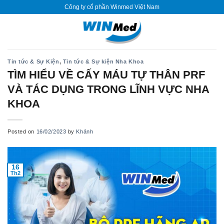
Skip
Công ty cổ phần Winmed Việt Nam
to
content
Tin tức & Sự Kiện
,
Tin tức & Sự kiện Nha Khoa
TÌM HIỂU VỀ CẤY MÁU TỰ THÂN PRF
VÀ TÁC DỤNG TRONG LĨNH VỰC NHA
KHOA
Posted on
16/02/2023
by
Khánh
16
Th2