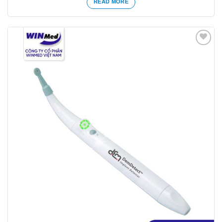
READ MORE
Yêu
thích