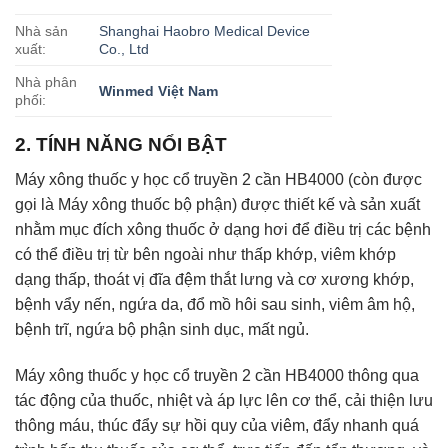
Nhà sản
Shanghai Haobro Medical Device
xuất:
Co., Ltd
Nhà phân
Winmed Việt Nam
phối:
2. TÍNH NĂNG NỔI BẬT
Máy xông thuốc y học cổ truyền 2 cần HB4000 (còn được
gọi là Máy xông thuốc bộ phận) được thiết kế và sản xuất
nhằm mục đích xông thuốc ở dạng hơi để điều trị các bệnh
có thể điều trị từ bên ngoài như thấp khớp, viêm khớp
dạng thấp, thoát vị đĩa đệm thắt lưng và cơ xương khớp,
bệnh vẩy nến, ngứa da, đổ mồ hôi sau sinh, viêm âm hộ,
bệnh trĩ, ngứa bộ phận sinh dục, mất ngủ.
Máy xông thuốc y học cổ truyền 2 cần HB4000 thông qua
tác động của thuốc, nhiệt và áp lực lên cơ thể, cải thiện lưu
thông máu, thúc đẩy sự hồi quy của viêm, đẩy nhanh quá